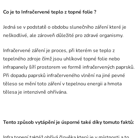
Co je to Infračervené teplo z topné folie ?
Jedná se v podstatě o obdobu slunečního záření které je
neškodlivé, ale zároveň důležité pro zdravé organismy.
Infračervené záření je proces, při kterém se teplo z
tepelného zdroje čímž jsou uhlíkové topné folie nebo
infrapanely šíří prostorem ve formě infračervených paprsků.
Při dopadu paprsků infračerveného vlnění na jiné pevné
těleso se mění toto záření v tepelnou energii a hmota
tělesa je intenzivně ohřívána.
Tento způsob vytápění je úsporné také díky tomuto faktů:
Infra topení taktéž ohřívá člověka který je v místnosti a to