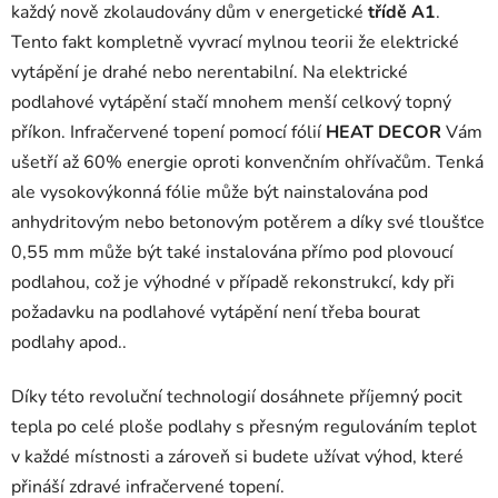
každý nově zkolaudovány dům v energetické
třídě A1
.
Tento fakt kompletně vyvrací mylnou teorii že elektrické
vytápění je drahé nebo nerentabilní. Na elektrické
podlahové vytápění stačí mnohem menší celkový topný
příkon. Infračervené topení pomocí fólií
HEAT DECOR
Vám
ušetří až 60% energie oproti konvenčním ohřívačům. Tenká
ale vysokovýkonná fólie může být nainstalována pod
anhydritovým nebo betonovým potěrem a díky své tloušťce
0,55 mm může být také instalována přímo pod plovoucí
podlahou, což je výhodné v případě rekonstrukcí, kdy při
požadavku na podlahové vytápění není třeba bourat
podlahy apod..
Díky této revoluční technologií dosáhnete příjemný pocit
tepla po celé ploše podlahy s přesným regulováním teplot
v každé místnosti a zároveň si budete užívat výhod, které
přináší zdravé infračervené topení.