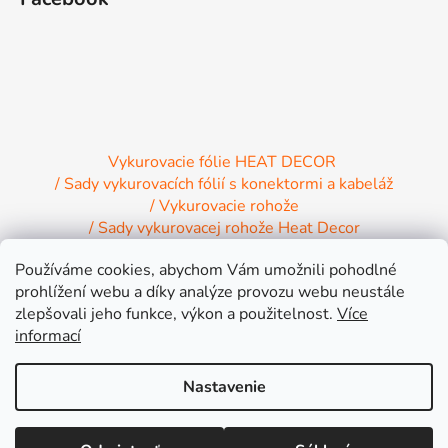
Vykurovacie fólie HEAT DECOR
/ Sady vykurovacích fólií s konektormi a kabeláž
/ Vykurovacie rohože
/ Sady vykurovacej rohože Heat Decor
/ Termostaty a regulácia Heat Decor
Používáme cookies, abychom Vám umožnili pohodlné
/ Inštalačný materiál
/ Vykurovacie Infrapanely
prohlížení webu a díky analýze provozu webu neustále
/ Relaxačné lehátko NIRE s Infra ohrevom
zlepšovali jeho funkce, výkon a použitelnost.
Více
informací
Nastavenie
Vytvoril Shoptet
Lepšia cena inde alebo väčšia objednávka? Pripravíme Vám výhodnú