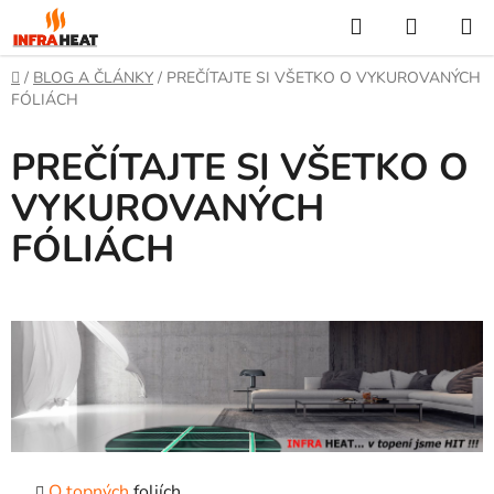
Prejsť
Hľadať
NÁKUP
na
KOŠÍK
obsah
Domov
/
BLOG A ČLÁNKY
/
PREČÍTAJTE SI VŠETKO O VYKUROVANÝCH
FÓLIÁCH
PREČÍTAJTE SI VŠETKO O
VYKUROVANÝCH
FÓLIÁCH
O topných
foliích