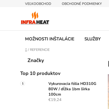
Prejsť
VEĽKOOBCHOD
OBCHODNÉ PODMIENKY
na
obsah
MOŽNOSTI INŠTALÁCIE
SLUŽBY
Domov
/
REFERENCIE
B
K
Preskočiť
Značky
a
kategórie
o
t
č
e
Top 10 produktov
n
g
ý
ó
Vykurovacia fólia HD310G
p
r
80W / dĺžka 1bm šírka
i
a
100cm
e
€19,24
n
e