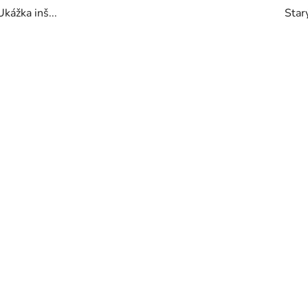
Ukážka inš...
Starý