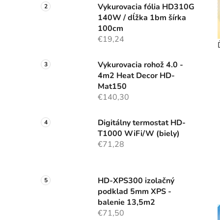
Vykurovacia fólia HD310G
l
140W / dĺžka 1bm šírka
100cm
€19,24
Vykurovacia rohož 4.0 -
4m2 Heat Decor HD-
Mat150
€140,30
Digitálny termostat HD-
T1000 WiFi/W (biely)
€71,28
HD-XPS300 izolačný
podklad 5mm XPS -
balenie 13,5m2
€71,50