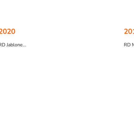
2020
20
RD Jablone...
RD M