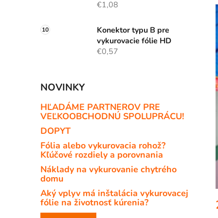
€1,08
Konektor typu B pre
i
vykurovacie fólie HD
€0,57
NOVINKY
HĽADÁME PARTNEROV PRE
VEĽKOOBCHODNÚ SPOLUPRÁCU!
DOPYT
Fólia alebo vykurovacia rohož?
Kľúčové rozdiely a porovnania
Náklady na vykurovanie chytrého
domu
Aký vplyv má inštalácia vykurovacej
fólie na životnosť kúrenia?