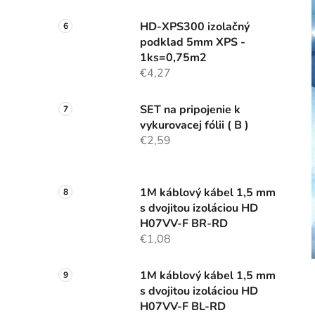
HD-XPS300 izolačný
podklad 5mm XPS -
1ks=0,75m2
€4,27
SET na pripojenie k
vykurovacej fólii ( B )
€2,59
1M káblový kábel 1,5 mm
s dvojitou izoláciou HD
H07VV-F BR-RD
€1,08
1M káblový kábel 1,5 mm
s dvojitou izoláciou HD
H07VV-F BL-RD