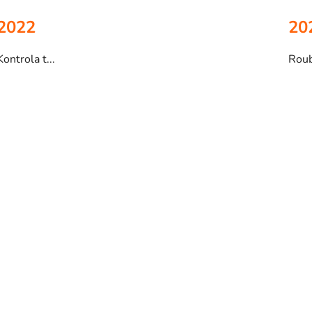
2022
20
Kontrola t...
Roub