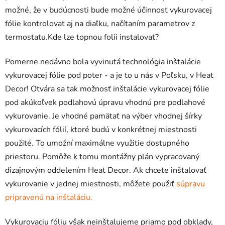
možné, že v budúcnosti bude možné účinnosť vykurovacej
fólie kontrolovať aj na diaľku, načítaním parametrov z
termostatu.Kde lze topnou folii instalovat?
Pomerne nedávno bola vyvinutá technológia inštalácie
vykurovacej fólie pod poter - a je to u nás v Poľsku, v Heat
Decor! Otvára sa tak možnosť inštalácie vykurovacej fólie
pod akúkoľvek podlahovú úpravu vhodnú pre podlahové
vykurovanie. Je vhodné pamätať na výber vhodnej šírky
vykurovacích fólií, ktoré budú v konkrétnej miestnosti
použité. To umožní maximálne využitie dostupného
priestoru. Pomôže k tomu montážny plán vypracovaný
dizajnovým oddelením Heat Decor. Ak chcete inštalovať
vykurovanie v jednej miestnosti, môžete použiť
súpravu
pripravenú na inštaláciu.
Vykurovaciu fóliu však neinštalujeme priamo pod obklady,