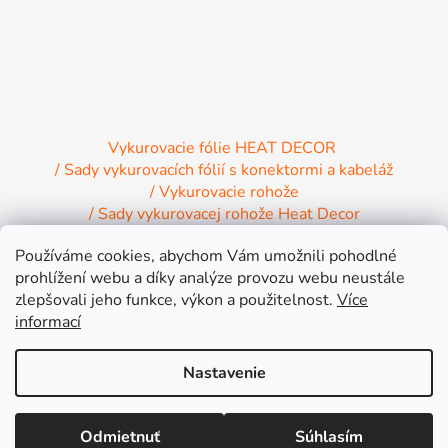
Vykurovacie fólie HEAT DECOR
/ Sady vykurovacích fólií s konektormi a kabeláž
/ Vykurovacie rohože
/ Sady vykurovacej rohože Heat Decor
/ Termostaty a regulácia Heat Decor
Používáme cookies, abychom Vám umožnili pohodlné
/ Inštalačný materiál
/ Vykurovacie Infrapanely
prohlížení webu a díky analýze provozu webu neustále
/ Relaxačné lehátko NIRE s Infra ohrevom
zlepšovali jeho funkce, výkon a použitelnost.
Více
informací
Nastavenie
Vytvoril Shoptet
Lepšia cena inde alebo väčšia objednávka? Pripravíme Vám výhodnú
Odmietnuť
Súhlasím
Copyright 2026
INFRA HEAT s.r.o.
. Všetky práva