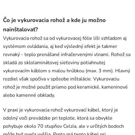
Čo je vykurovacia rohož a kde ju možno
nainštalovať?
Vykurovacia rohož sa od vykurovacej fólie líši vzhľadom aj
systémom ovládania, aj keď výsledný efekt je takmer
rovnaký - teplo prenášané infračervenými vlnami. Rohož sa
skladá zo sklolaminátovej sieťoviny potiahnutej
vykurovacím káblom s malou hrúbkou (max. 3 mm). Hlavný
rozdiel však spočíva v spôsobe inštalácie. Vykurovaciu
rohož je možné použiť priamo pod keramické, kameninové
alebo kamenné obklady.
V praxi je vykurovacia rohož vykurovací kábel, ktorý je
odolný voči prevádzke pri teplote, ktorá sa obvykle
pohybuje okolo 70 stupňov Celzia, ale v určitých bodoch
môže byť oveľa vyššia. Preto má tento kábel pri