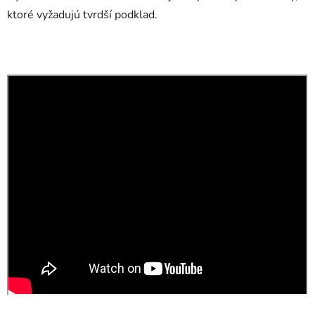
ktoré vyžadujú tvrdší podklad.