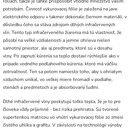
roliach, takže je ľahké prispôsobiť vhodné množstvo vašim
potrebám. Činnosť vykurovacej fólie je založená na jave
elektrického odporu v takmer dokonale čiernom materiáli, v
dôsledku čoho sa stáva zdrojom dlhých infračervených
vĺn. Tento typ infračerveného žiarenia má tú vlastnosť, že
pôsobí na veľké vzdialenosti a jemne ohrieva nielen
samotný priestor, ale aj predmety, ktoré sú v dosahu
vlny. Po zapnutí kúrenia sa teplo dostaví rýchlejšie ako v
prípade vodného podlahového kúrenia, ktoré má väčšiu
zotrvačnosť. Ten sa potom namiesto toho, aby s ohriatym
vzduchom unikal, vo veľkej miere hromadí v podlahe,
stenách a predmetoch a je absorbovaný ľuďmi.
Dlhé infračervené vlny poskytujú toľko tepla, že je to pre
človeka vždy príjemné - bez rizika prehriatia. Sú tvorené
supertenkou matricou vo vnútri vykurovacej fólie zo zmesi
čistého uhlíka a grafitu. V závislosti na technológii výroby