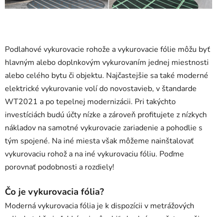
Podlahové vykurovacie rohože a vykurovacie fólie môžu byť
hlavným alebo doplnkovým vykurovaním jednej miestnosti
alebo celého bytu či objektu. Najčastejšie sa také moderné
elektrické vykurovanie volí do novostavieb, v štandarde
WT2021 a po tepelnej modernizácii. Pri takýchto
investíciách budú účty nízke a zároveň profitujete z nízkych
nákladov na samotné vykurovacie zariadenie a pohodlie s
tým spojené. Na iné miesta však môžeme nainštalovať
vykurovaciu rohož a na iné vykurovaciu fóliu. Poďme
porovnať podobnosti a rozdiely!
Čo je vykurovacia fólia?
Moderná vykurovacia fólia je k dispozícii v metrážových