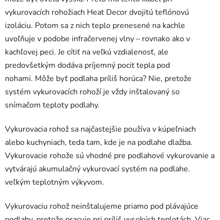
vykurovacích rohožiach Heat Decor dvojitú teflónovú
izoláciu. Potom sa z nich teplo prenesené na kachle
uvoľňuje v podobe infračervenej vlny – rovnako ako v
kachľovej peci. Je cítiť na veľkú vzdialenosť, ale
predovšetkým dodáva príjemný pocit tepla pod
nohami. Môže byť podlaha príliš horúca? Nie, pretože
systém vykurovacích rohoží je vždy inštalovaný so
snímačom teploty podlahy.
Vykurovacia rohož sa najčastejšie používa v kúpeľniach
alebo kuchyniach, teda tam, kde je na podlahe dlažba.
Vykurovacie rohože sú vhodné pre podlahové vykurovanie a
vytvárajú akumulačný vykurovací systém na podlahe.
veľkým teplotným výkyvom.
Vykurovaciu rohož neinštalujeme priamo pod plávajúce
podlahy, pretože pracuje pri príliš vysokých teplotách. Viac