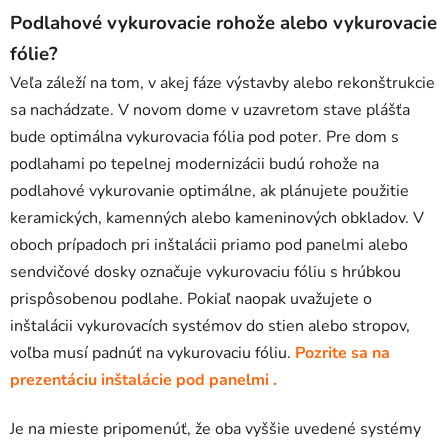
Podlahové vykurovacie rohože alebo vykurovacie
fólie?
Veľa záleží na tom, v akej fáze výstavby alebo rekonštrukcie
sa nachádzate. V novom dome v uzavretom stave plášťa
bude optimálna vykurovacia fólia pod poter. Pre dom s
podlahami po tepelnej modernizácii budú rohože na
podlahové vykurovanie optimálne, ak plánujete použitie
keramických, kamenných alebo kameninových obkladov. V
oboch prípadoch pri inštalácii priamo pod panelmi alebo
sendvičové dosky označuje vykurovaciu fóliu s hrúbkou
prispôsobenou podlahe. Pokiaľ naopak uvažujete o
inštalácii vykurovacích systémov do stien alebo stropov,
voľba musí padnúť na vykurovaciu fóliu.
Pozrite sa na
prezentáciu inštalácie pod panelmi .
Je na mieste pripomenúť, že oba vyššie uvedené systémy