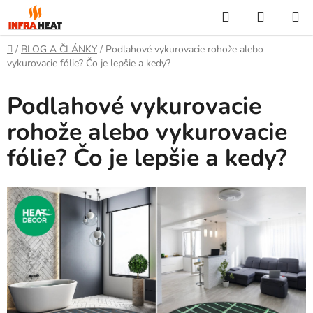
Prejsť
Hľadať
NÁKUP
na
KOŠÍK
obsah
Domov
/
BLOG A ČLÁNKY
/
Podlahové vykurovacie rohože alebo
vykurovacie fólie? Čo je lepšie a kedy?
Podlahové vykurovacie
rohože alebo vykurovacie
fólie? Čo je lepšie a kedy?