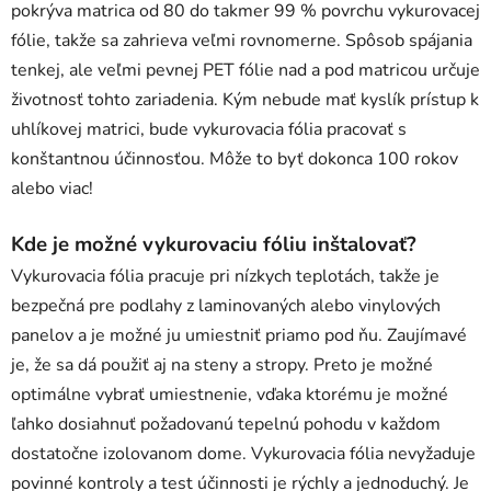
pokrýva matrica od 80 do takmer 99 % povrchu vykurovacej
fólie, takže sa zahrieva veľmi rovnomerne. Spôsob spájania
tenkej, ale veľmi pevnej PET fólie nad a pod matricou určuje
životnosť tohto zariadenia. Kým nebude mať kyslík prístup k
uhlíkovej matrici, bude vykurovacia fólia pracovať s
konštantnou účinnosťou. Môže to byť dokonca 100 rokov
alebo viac!
Kde je možné vykurovaciu fóliu inštalovať?
Vykurovacia fólia pracuje pri nízkych teplotách, takže je
bezpečná pre podlahy z laminovaných alebo vinylových
panelov a je možné ju umiestniť priamo pod ňu. Zaujímavé
je, že sa dá použiť aj na steny a stropy. Preto je možné
optimálne vybrať umiestnenie, vďaka ktorému je možné
ľahko dosiahnuť požadovanú tepelnú pohodu v každom
dostatočne izolovanom dome. Vykurovacia fólia nevyžaduje
povinné kontroly a test účinnosti je rýchly a jednoduchý. Je