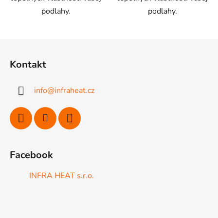
podlahy.
podlahy.
Z
á
Kontakt
p
ä
info
@
infraheat.cz
t
i
e
Facebook
INFRA HEAT s.r.o.