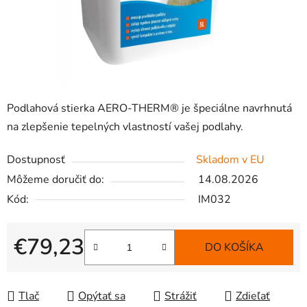
Podlahová stierka AERO-THERM® je špeciálne navrhnutá
na zlepšenie tepelných vlastností vašej podlahy.
Dostupnosť
Skladom v EU
Môžeme doručiť do:
14.08.2026
Kód:
IM032
€79,23
DO KOŠÍKA
Jednotková cena:
Tlač
Opýtať sa
Strážiť
Zdieľať