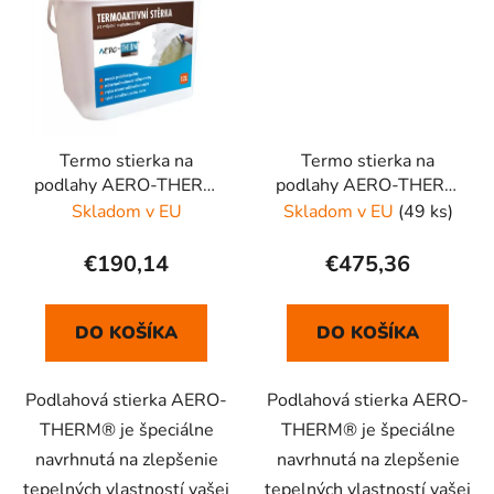
Termo stierka na
Termo stierka na
podlahy AERO-THERM
podlahy AERO-THERM
FLOOR 12L
FLOOR 30L
Skladom v EU
Skladom v EU
(49 ks)
€190,14
€475,36
DO KOŠÍKA
DO KOŠÍKA
Podlahová stierka AERO-
Podlahová stierka AERO-
THERM® je špeciálne
THERM® je špeciálne
navrhnutá na zlepšenie
navrhnutá na zlepšenie
tepelných vlastností vašej
tepelných vlastností vašej