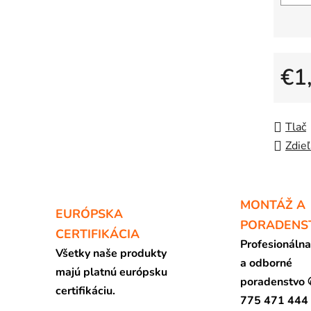
€1
Jedno
Tlač
Zdieľ
MONTÁŽ A
EURÓPSKA
PORADENS
CERTIFIKÁCIA
Profesionáln
Všetky naše produkty
a odborné
majú platnú európsku
poradenstvo
certifikáciu.
775 471 444