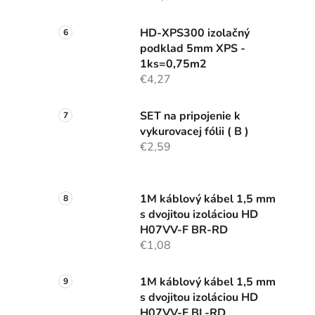
HD-XPS300 izolačný
podklad 5mm XPS -
1ks=0,75m2
€4,27
SET na pripojenie k
vykurovacej fólii ( B )
€2,59
1M káblový kábel 1,5 mm
s dvojitou izoláciou HD
H07VV-F BR-RD
€1,08
1M káblový kábel 1,5 mm
s dvojitou izoláciou HD
H07VV-F BL-RD