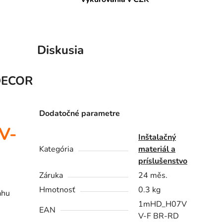
Diskusia
DECOR
Dodatočné parametre
V-
Inštalačný
Kategória
materiál a
príslušenstvo
Záruka
24 měs.
Hmotnosť
0.3 kg
ahu
1mHD_H07V
EAN
V-F BR-RD