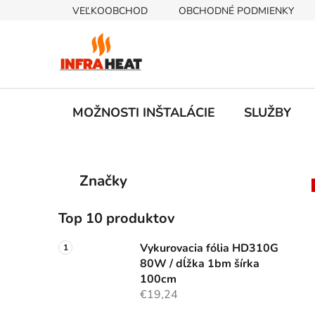
Prejsť
VEĽKOOBCHOD
OBCHODNÉ PODMIENKY
na
obsah
MOŽNOSTI INŠTALÁCIE
SLUŽBY
B
K
Preskočiť
Značky
a
kategórie
o
t
č
e
Top 10 produktov
n
g
ý
ó
Vykurovacia fólia HD310G
p
r
80W / dĺžka 1bm šírka
i
a
100cm
e
€19,24
n