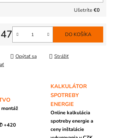
Ušetríte
€0
,47
DO KOŠÍKA
tková cena:
Opýtať sa
Strážiť
ať
KALKULÁTOR
SPOTREBY
TVO
ENERGIE
a montáž
Online kalkulácia
spotreby energie a
 ✆ +420
ceny inštalácie
vykurovania v CZK