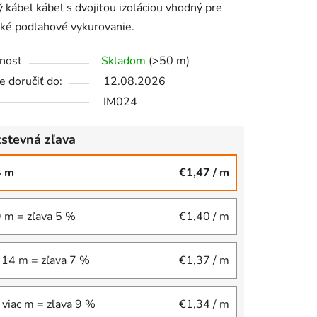
kábel kábel s dvojitou izoláciou vhodný pre
cké podlahové vykurovanie.
nosť
Skladom
(>50 m)
 doručiť do:
12.08.2026
iek.
IM024
stevná zľava
4 m
€1,47
/ m
9 m = zľava 5 %
€1,40
/ m
 14 m = zľava 7 %
€1,37
/ m
 viac m = zľava 9 %
€1,34
/ m