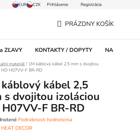
Prihlásenie
Registrácia
PRÁZDNY KOŠÍK
NÁKUPNÝ
KOŠÍK
 a ZĽAVY
KONTAKTY / DOPYTY
NA STIAHNU
lační materiál
/
1M káblový kábel 2,5 mm s dvojitou
ou HD H07VV-F BR-RD
káblový kábel 2,5
s dvojitou izoláciou
 H07VV-F BR-RD
rné
notené
Podrobnosti hodnotenia
enie
:
HEAT DECOR
tu