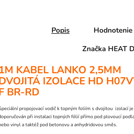
Popis
Hodnotenie
Značka
HEAT 
1M KABEL LANKO 2,5MM
DVOJITÁ IZOLACE HD H07V
F BR-RD
Speciální propojovací vodič k topným foliím s dvojitou izolací je
doporučován při instalaci topných fólií přímo pod plovoucí podl
nebo vinyl a taktéž pod betonovu a anhydridovou směs.