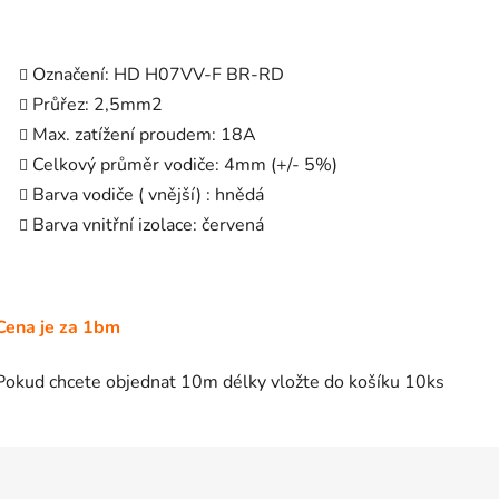
Označení: HD H07VV-F BR-RD
Průřez: 2,5mm2
Max. zatížení proudem: 18A
Celkový průměr vodiče: 4mm (+/- 5%)
Barva vodiče ( vnější) : hnědá
Barva vnitřní izolace: červená
Cena je za 1bm
Pokud chcete objednat 10m délky vložte do košíku 10ks