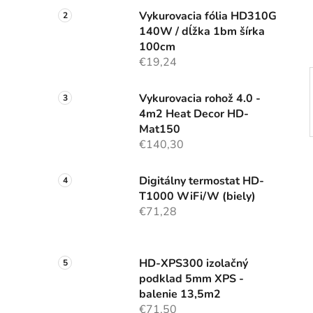
e
Vykurovacia fólia HD310G
l
140W / dĺžka 1bm šírka
100cm
€19,24
Vykurovacia rohož 4.0 -
4m2 Heat Decor HD-
Mat150
€140,30
Digitálny termostat HD-
T1000 WiFi/W (biely)
€71,28
HD-XPS300 izolačný
podklad 5mm XPS -
balenie 13,5m2
€71,50