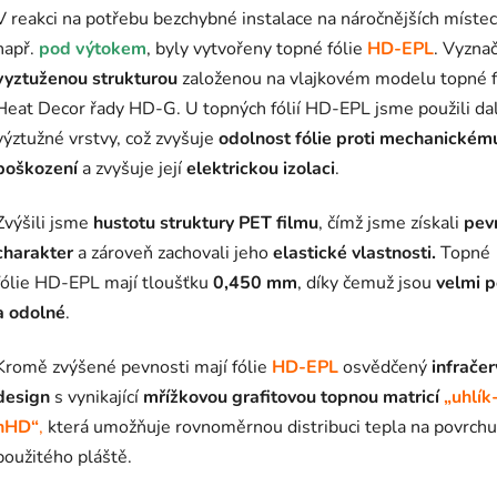
V reakci na potřebu bezchybné instalace na náročnějších místec
např.
pod výtokem
, byly vytvořeny topné fólie
HD-EPL
.
Vyznač
vyztuženou strukturou
založenou na vlajkovém modelu topné f
Heat Decor řady HD-G. U topných fólií
HD-EPL
jsme použili dal
výztužné vrstvy, což zvyšuje
odolnost fólie proti mechanickém
poškození
a zvyšuje její
elektrickou izolaci
.
Zvýšili jsme
hustotu struktury PET filmu
, čímž jsme získali
pev
charakter
a zároveň zachovali jeho
elastické vlastnosti.
Topné
fólie
HD-EPL
mají tloušťku
0,450 mm
, díky čemuž jsou
velmi 
a odolné
.
Kromě zvýšené pevnosti mají fólie
HD-EPL
osvědčený
infrače
design
s vynikající
mřížkovou grafitovou topnou matricí
„uhlík
hHD“
,
která umožňuje rovnoměrnou distribuci tepla na povrchu
použitého pláště.