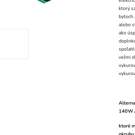
elektri
0,0
ktorý s
z
bytoch 
5
alebo s
hviezdič
ako úsp
doplnko
spoľahl
veľmi d
vykuro
vykurov
Alterna
140W /
ktoré 
okruhu