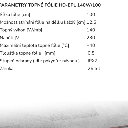
PARAMETRY TOPNÉ FÓLIE
HD-EPL
140W/100
Šířka fólie [cm]
100
Možnost stříhání fólie na délku každý [cm]
12,5
Topný výkon [W/mb]
140
Napětí [V]
230
Maximální teplota topné fólie [°C]
~40
Tloušťka topné fólie [mm]
0,5
Stupeň ochrany ( dle pokynů z návodu )
IPX7
Záruka
25 let