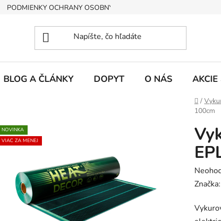
PODMIENKY OCHRANY OSOBNÝCH ÚDAJOV
BLOG A ČLÁNKY
DOPYT
O NÁS
AKCIE
Domov
/
Vykur
100cm
Vyk
NOVINKA
VIAC ZA MENEJ
EPL
Prieme
Neohod
hodnot
Značka
produk
Vykuro
je