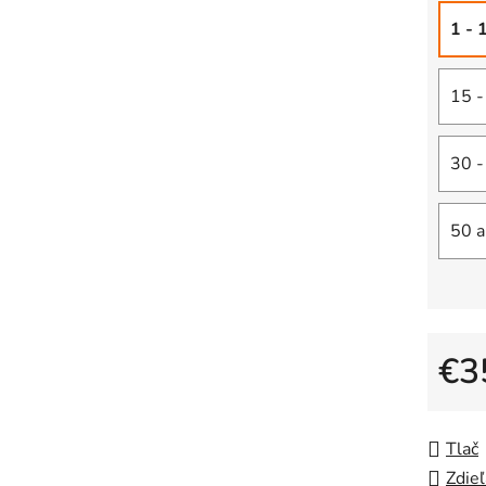
1 - 
15 -
30 -
50 a
€3
Jedno
Tlač
Zdieľ