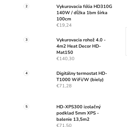
e
Vykurovacia fólia HD310G
l
140W / dĺžka 1bm šírka
100cm
€19,24
Vykurovacia rohož 4.0 -
4m2 Heat Decor HD-
Mat150
€140,30
Digitálny termostat HD-
T1000 WiFi/W (biely)
€71,28
HD-XPS300 izolačný
podklad 5mm XPS -
balenie 13,5m2
€71,50