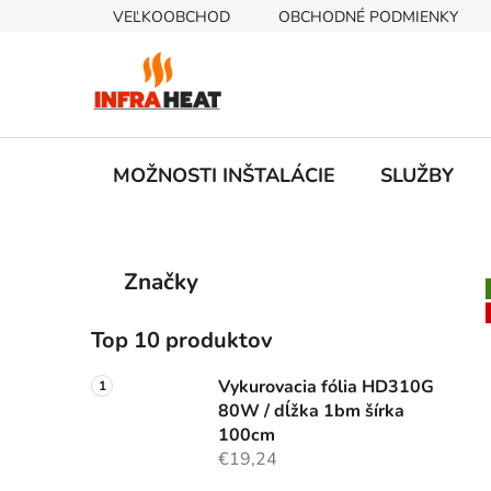
Prejsť
VEĽKOOBCHOD
OBCHODNÉ PODMIENKY
na
obsah
MOŽNOSTI INŠTALÁCIE
SLUŽBY
B
K
Preskočiť
Značky
a
kategórie
o
t
č
e
Top 10 produktov
n
g
ý
ó
Vykurovacia fólia HD310G
p
r
80W / dĺžka 1bm šírka
i
a
100cm
e
€19,24
n