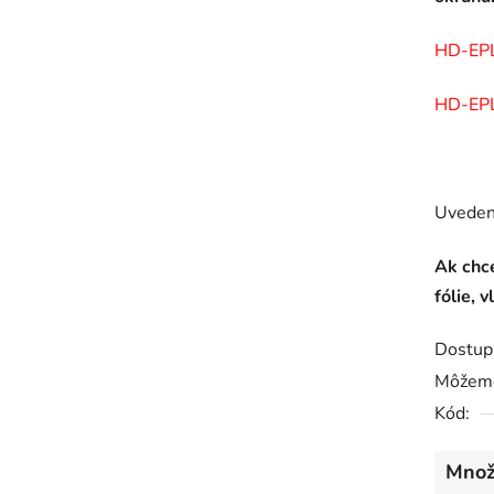
HD-EP
HD-EP
Uvedená
Ak chc
fólie, 
Dostup
Môžeme
Kód:
Množ