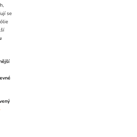
h,
ují se
ólie
ší
u
nější
pevné
rvený
-