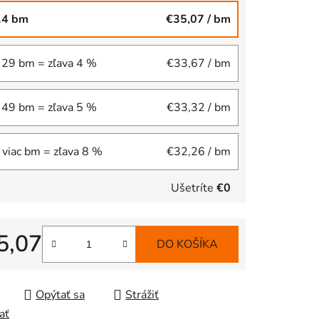
14 bm
€35,07
/ bm
 29 bm = zľava 4 %
€33,67
/ bm
 49 bm = zľava 5 %
€33,32
/ bm
 viac bm = zľava 8 %
€32,26
/ bm
Ušetríte
€0
5,07
DO KOŠÍKA
tková cena:
Opýtať sa
Strážiť
ať