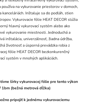
cký a flexibilný infračervený vykurovací systém,
a používa na vykurovanie priestorov v domoch,
a kanceláriách. Inštaluje sa do podláh, stien
tropov. Vykurovacie fólie HEAT DECOR slúžia
iek.
orný hlavný vykurovací systém alebo ako
vé vykurovanie miestnosti. Jednoduchá a
ivá inštalácia, univerzálnosť, žiadna údržba,
lhá životnosť a úsporná prevádzka robia z
vacej fólie HEAT DECOR bezkonkurenčný
ací systém v mnohých aplikáciách.
tívne šírky vykurovacej fólie pre tento výkon
 1bm (bežná metrová dĺžka)
možno pripojiť k jednému vykurovaciemu
.