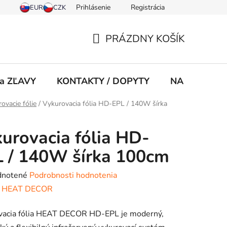
Prihlásenie
Registrácia
PRÁZDNY KOŠÍK
NÁKUPNÝ
KOŠÍK
 a ZĽAVY
KONTAKTY / DOPYTY
NA STIAHNU
ovacie fólie
/
Vykurovacia fólia HD-EPL / 140W šírka
urovacia fólia HD-
 / 140W šírka 100cm
rné
notené
Podrobnosti hodnotenia
enie
:
HEAT DECOR
tu
vacia fólia HEAT DECOR HD-EPL je moderný,