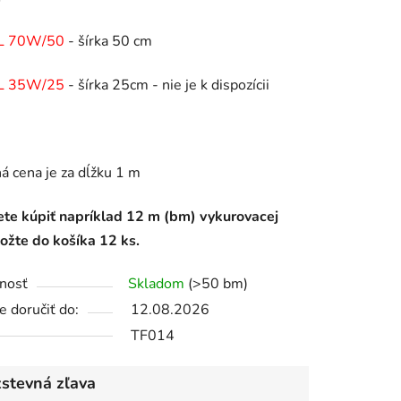
L 70W/50
- šírka 50 cm
L 35W/25
- šírka 25cm - nie je k dispozícii
 cena je za dĺžku 1 m
ete kúpiť napríklad 12 m (bm) vykurovacej
vložte do košíka 12 ks.
nosť
Skladom
(>50 bm)
 doručiť do:
12.08.2026
TF014
stevná zľava