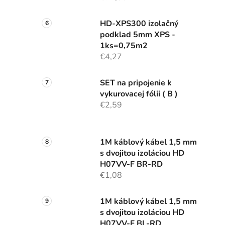
HD-XPS300 izolačný
podklad 5mm XPS -
1ks=0,75m2
€4,27
SET na pripojenie k
vykurovacej fólii ( B )
€2,59
1M káblový kábel 1,5 mm
s dvojitou izoláciou HD
H07VV-F BR-RD
€1,08
1M káblový kábel 1,5 mm
s dvojitou izoláciou HD
H07VV-F BL-RD