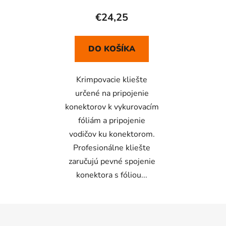
€24,25
DO KOŠÍKA
Krimpovacie kliešte
určené na pripojenie
konektorov k vykurovacím
fóliám a pripojenie
vodičov ku konektorom.
Profesionálne kliešte
zaručujú pevné spojenie
konektora s fóliou...
Z
á