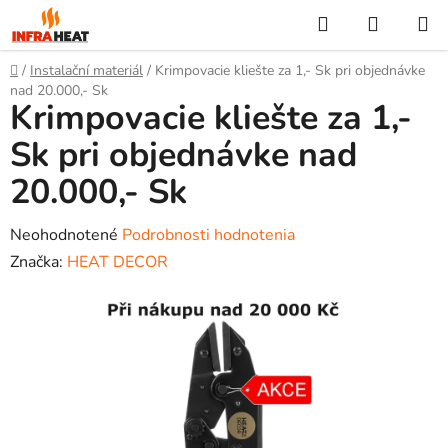
Prejsť
Hľadať
NÁKUP
na
KOŠÍK
obsah
Domov
/
Instalační materiál
/
Krimpovacie kliešte za 1,- Sk pri objednávke
nad 20.000,- Sk
Krimpovacie kliešte za 1,-
Sk pri objednávke nad
20.000,- Sk
Priemerné
Neohodnotené
Podrobnosti hodnotenia
hodnotenie
Značka:
HEAT DECOR
produktu
je
0,0
z
5
hviezdičiek.