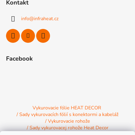
Kontakt
p
ä
info
@
infraheat.cz
t
i
e
Facebook
Vykurovacie fólie HEAT DECOR
/ Sady vykurovacích fólií s konektormi a kabeláž
/ Vykurovacie rohože
/ Sady vykurovacej rohože Heat Decor
/ Termostaty a regulácia Heat Decor