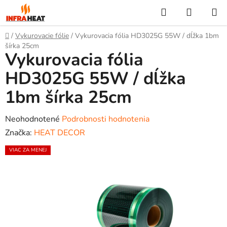
Prejsť
Hľadať
NÁKUP
na
KOŠÍK
obsah
Domov
/
Vykurovacie fólie
/
Vykurovacia fólia HD3025G 55W / dĺžka 1bm
šírka 25cm
Vykurovacia fólia
HD3025G 55W / dĺžka
1bm šírka 25cm
Priemerné
Neohodnotené
Podrobnosti hodnotenia
hodnotenie
Značka:
HEAT DECOR
produktu
VIAC ZA MENEJ
je
0,0
z
5
hviezdičiek.