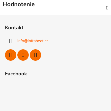
Hodnotenie
Z
á
Kontakt
p
ä
info
@
infraheat.cz
t
i
e
Facebook