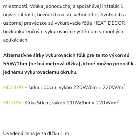
miestnosti. Vďaka jednoduchej a spoľahlivej inštalácii,
univerzálnosti, bezúdržbovosti, veľmi dlhej životnosti a
úspornej prevádzke sú vykurovacie fólie HEAT DECOR
bezkonkurenčným vykurovacím systémom v mnohých
aplikáciách.
Alternatívne šírky vykurovacích fólií pre tento výkon sú
55W/1bm (bežná metrová dĺžka), ktoré možno pripojiť k
jednému vykurovaciemu okruhu.
2
HD310G
- šírka 100cm, výkon 220W/bm = 220W/m
2
HD305G
šírka 50cm, výkon 110W/bm = 220W/m
Uvedená cena je za dĺžku 1 m