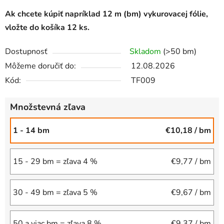
Ak chcete kúpiť napríklad 12 m (bm) vykurovacej fólie,
vložte do košíka 12 ks.
Dostupnosť
Skladom
(>50 bm)
Môžeme doručiť do:
12.08.2026
Kód:
TF009
Množstevná zľava
1 - 14 bm
€10,18
/ bm
15 - 29 bm = zľava 4 %
€9,77
/ bm
30 - 49 bm = zľava 5 %
€9,67
/ bm
50 a viac bm = zľava 8 %
€9,37
/ bm