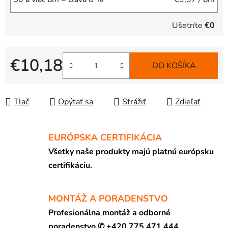
Ušetríte
€0
€10,18
DO KOŠÍKA
Jednotková cena:
Tlač
Opýtať sa
Strážiť
Zdieľať
EURÓPSKA CERTIFIKÁCIA
Všetky naše produkty majú platnú európsku
certifikáciu.
MONTÁŽ A PORADENSTVO
Profesionálna montáž a odborné
poradenstvo ✆ +420 775 471 444