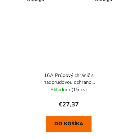
16A Prúdový chránič s
nadprúdovou ochranou
1P RCBO
Skladom
(15 ks)
€27,37
DO KOŠÍKA