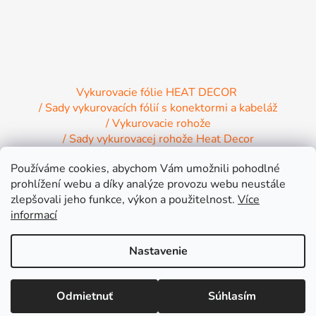
Vykurovacie fólie HEAT DECOR
/ Sady vykurovacích fólií s konektormi a kabeláž
/ Vykurovacie rohože
/ Sady vykurovacej rohože Heat Decor
/ Termostaty a regulácia Heat Decor
Používáme cookies, abychom Vám umožnili pohodlné
/ Inštalačný materiál
/ Vykurovacie Infrapanely
prohlížení webu a díky analýze provozu webu neustále
/ Relaxačné lehátko NIRE s Infra ohrevom
zlepšovali jeho funkce, výkon a použitelnost.
Více
informací
Nastavenie
Vytvoril Shoptet
Lepšia cena inde alebo väčšia objednávka? Pripravíme Vám výhodnú
Odmietnuť
Súhlasím
Copyright 2026
INFRA HEAT s.r.o.
. Všetky práva
ponuku na mieru!
vyhradené.
Upraviť nastavenie cookies