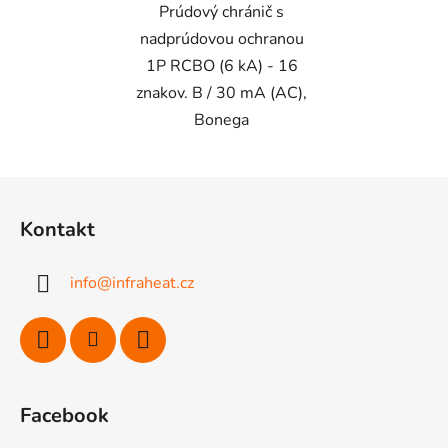
Prúdový chránič s
nadprúdovou ochranou
1P RCBO (6 kA) - 16
znakov. B / 30 mA (AC),
Bonega
Z
á
Kontakt
p
ä
info
@
infraheat.cz
t
i
e
Facebook