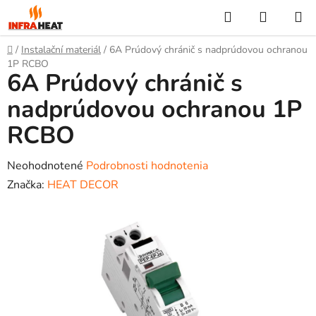
Prejsť
Hľadať
NÁKUP
na
KOŠÍK
obsah
Domov
/
Instalační materiál
/
6A Prúdový chránič s nadprúdovou ochranou
1P RCBO
6A Prúdový chránič s
nadprúdovou ochranou 1P
RCBO
Priemerné
Neohodnotené
Podrobnosti hodnotenia
hodnotenie
Značka:
HEAT DECOR
produktu
je
0,0
z
5
hviezdičiek.