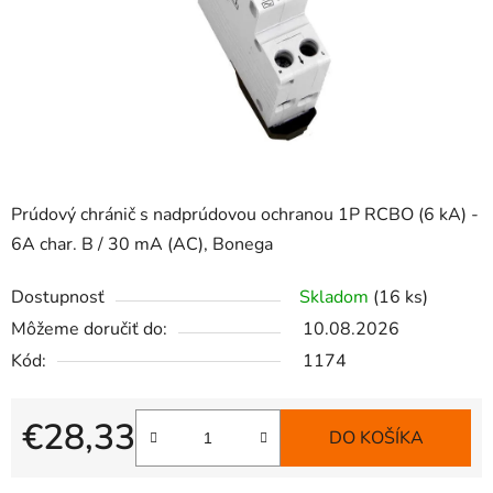
Prúdový chránič s nadprúdovou ochranou 1P RCBO (6 kA) -
6A char. B / 30 mA (AC), Bonega
Dostupnosť
Skladom
(16 ks)
Môžeme doručiť do:
10.08.2026
Kód:
1174
€28,33
DO KOŠÍKA
Jednotková cena: