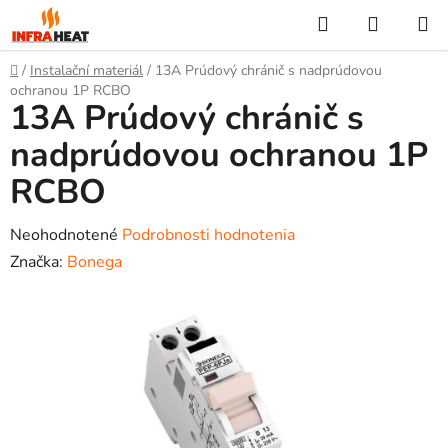
Prejsť
Hľadať
NÁKUP
na
KOŠÍK
obsah
Domov
/
Instalační materiál
/
13A Prúdový chránič s nadprúdovou
ochranou 1P RCBO
13A Prúdový chránič s
nadprúdovou ochranou 1P
RCBO
Priemerné
Neohodnotené
Podrobnosti hodnotenia
hodnotenie
Značka:
Bonega
produktu
je
0,0
z
5
hviezdičiek.