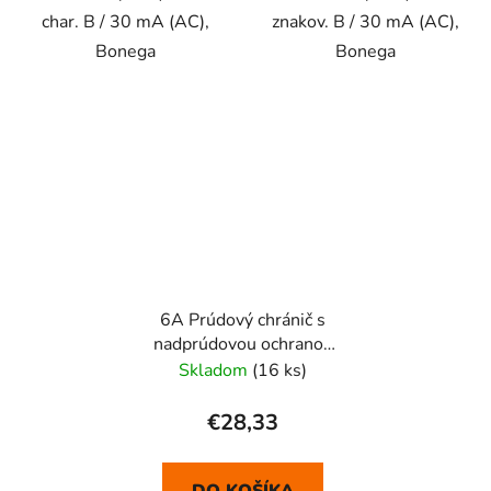
char. B / 30 mA (AC),
znakov. B / 30 mA (AC),
Bonega
Bonega
6A Prúdový chránič s
nadprúdovou ochranou
1P RCBO
Skladom
(16 ks)
€28,33