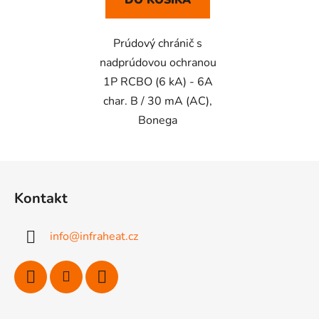
DO KOŠÍKA
Prúdový chránič s
nadprúdovou ochranou
1P RCBO (6 kA) - 6A
char. B / 30 mA (AC),
Bonega
Z
á
Kontakt
p
ä
info
@
infraheat.cz
t
i
e