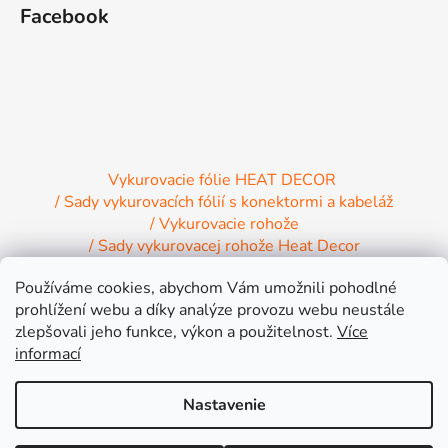
Facebook
Vykurovacie fólie HEAT DECOR
/ Sady vykurovacích fólií s konektormi a kabeláž
/ Vykurovacie rohože
/ Sady vykurovacej rohože Heat Decor
/ Termostaty a regulácia Heat Decor
Používáme cookies, abychom Vám umožnili pohodlné
/ Inštalačný materiál
/ Vykurovacie Infrapanely
prohlížení webu a díky analýze provozu webu neustále
/ Relaxačné lehátko NIRE s Infra ohrevom
zlepšovali jeho funkce, výkon a použitelnost.
Více
informací
Nastavenie