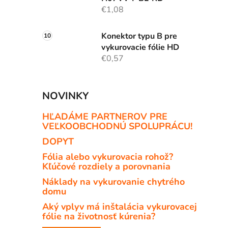
€1,08
Konektor typu B pre
vykurovacie fólie HD
€0,57
NOVINKY
HĽADÁME PARTNEROV PRE
VEĽKOOBCHODNÚ SPOLUPRÁCU!
DOPYT
Fólia alebo vykurovacia rohož?
Kľúčové rozdiely a porovnania
Náklady na vykurovanie chytrého
domu
Aký vplyv má inštalácia vykurovacej
fólie na životnosť kúrenia?