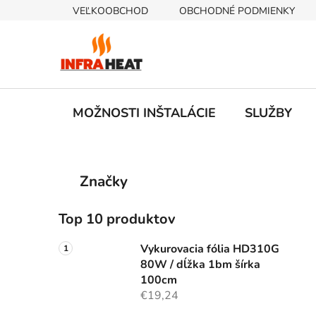
Prejsť
VEĽKOOBCHOD
OBCHODNÉ PODMIENKY
na
obsah
MOŽNOSTI INŠTALÁCIE
SLUŽBY
B
K
Preskočiť
Značky
a
kategórie
o
t
č
e
Top 10 produktov
n
g
ý
ó
Vykurovacia fólia HD310G
p
r
80W / dĺžka 1bm šírka
i
a
100cm
e
€19,24
n