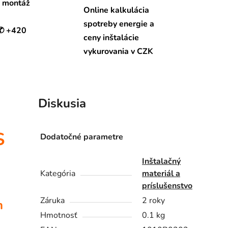
a montáž
Online kalkulácia
spotreby energie a
 ✆ +420
ceny inštalácie
vykurovania v CZK
Diskusia
S
Dodatočné parametre
Inštalačný
Kategória
materiál a
príslušenstvo
Záruka
2 roky
m
Hmotnosť
0.1 kg