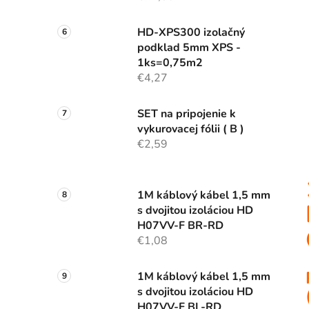
HD-XPS300 izolačný
podklad 5mm XPS -
1ks=0,75m2
€4,27
SET na pripojenie k
vykurovacej fólii ( B )
€2,59
1M káblový kábel 1,5 mm
s dvojitou izoláciou HD
H07VV-F BR-RD
€1,08
1M káblový kábel 1,5 mm
s dvojitou izoláciou HD
H07VV-F BL-RD