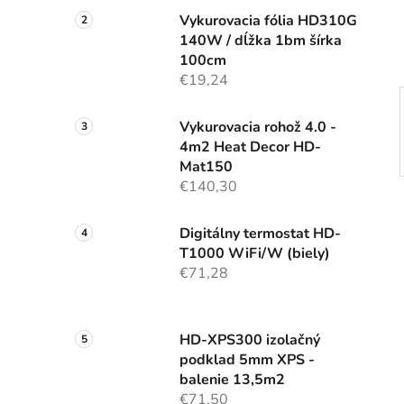
e
Vykurovacia fólia HD310G
l
140W / dĺžka 1bm šírka
100cm
€19,24
Vykurovacia rohož 4.0 -
4m2 Heat Decor HD-
Mat150
€140,30
Digitálny termostat HD-
T1000 WiFi/W (biely)
€71,28
HD-XPS300 izolačný
podklad 5mm XPS -
balenie 13,5m2
€71,50