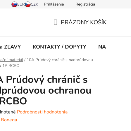
Prihlásenie
Registrácia
PRÁZDNY KOŠÍK
NÁKUPNÝ
KOŠÍK
 a ZĽAVY
KONTAKTY / DOPYTY
NA STIAHNU
lační materiál
/
10A Prúdový chránič s nadprúdovou
u 1P RCBO
 Prúdový chránič s
dprúdovou ochranou
 RCBO
rné
notené
Podrobnosti hodnotenia
enie
:
Bonega
tu