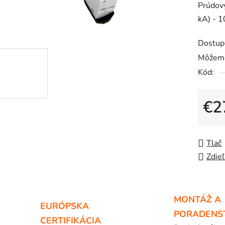
Prúdov
je
kA) - 1
0,0
z
Dostup
5
Môžeme
hviezdič
Kód:
€2
Jedno
Tlač
Zdieľ
MONTÁŽ A
EURÓPSKA
PORADENS
CERTIFIKÁCIA