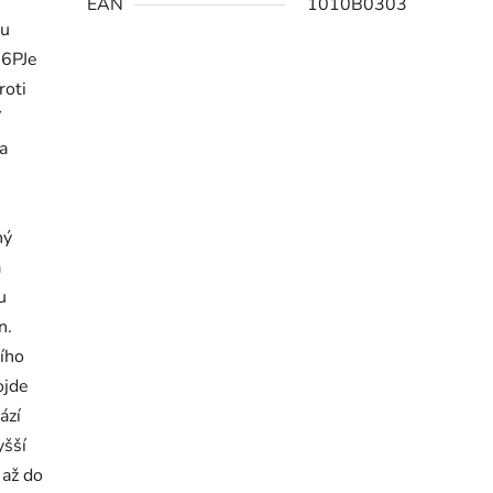
EAN
1010B0303
ou
-6PJe
roti
í
 a
ný
a
u
n.
ího
ojde
ází
yšší
 až do