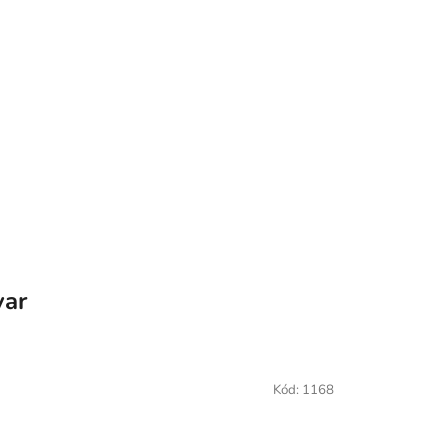
var
Kód:
1168