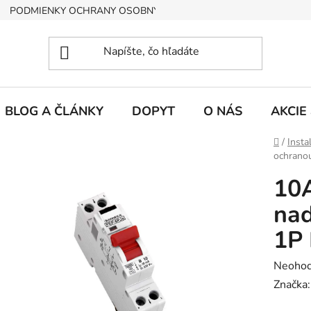
PODMIENKY OCHRANY OSOBNÝCH ÚDAJOV
BLOG A ČLÁNKY
DOPYT
O NÁS
AKCIE
Domov
/
Insta
ochrano
10A
na
1P
Prieme
Neohod
hodnot
Značka
produk