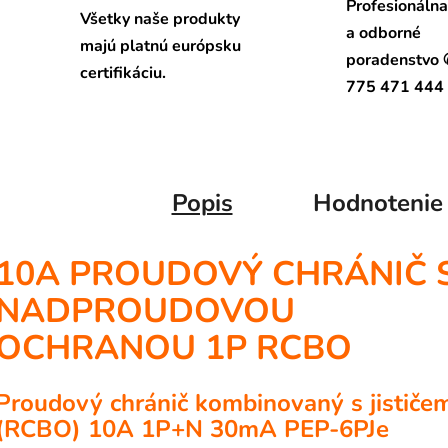
Profesionáln
Všetky naše produkty
a odborné
majú platnú európsku
poradenstvo
certifikáciu.
775 471 444
Popis
Hodnotenie
10A PROUDOVÝ CHRÁNIČ 
NADPROUDOVOU
OCHRANOU 1P RCBO
Proudový chránič kombinovaný s jističe
(RCBO) 10A 1P+N 30mA PEP-6PJe