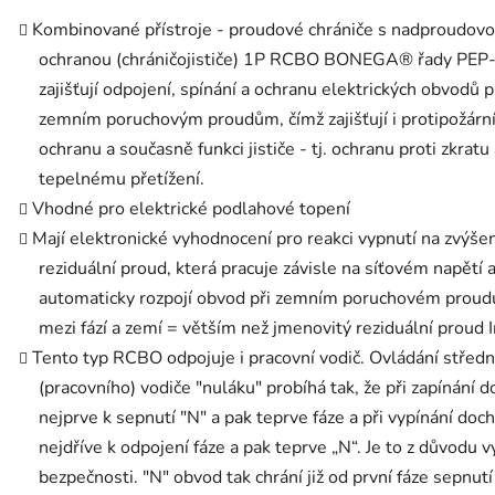
Kombinované přístroje - proudové chrániče s nadproudov
ochranou (chráničojističe) 1P RCBO BONEGA® řady PEP
zajišťují odpojení, spínání a ochranu elektrických obvodů p
zemním poruchovým proudům, čímž zajišťují i protipožárn
ochranu a současně funkci jističe - tj. ochranu proti zkratu
tepelnému přetížení.
Vhodné pro elektrické podlahové topení
Mají elektronické vyhodnocení pro reakci vypnutí na zvýše
reziduální proud, která pracuje závisle na síťovém napětí 
automaticky rozpojí obvod při zemním poruchovém proud
mezi fází a zemí = větším než jmenovitý reziduální proud I
Tento typ RCBO odpojuje i pracovní vodič. Ovládání středn
(pracovního) vodiče "nuláku" probíhá tak, že při zapínání d
nejprve k sepnutí "N" a pak teprve fáze a při vypínání doch
nejdříve k odpojení fáze a pak teprve „N“. Je to z důvodu v
bezpečnosti. "N" obvod tak chrání již od první fáze sepnutí