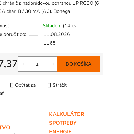
ý chránič s nadprúdovou ochranou 1P RCBO (6
0A char. B / 30 mA (AC), Bonega
nosť
Skladom
(14 ks)
 doručiť do:
11.08.2026
iek.
1165
7,37
DO KOŠÍKA
tková cena:
Opýtať sa
Strážiť
ať
KALKULÁTOR
SPOTREBY
TVO
ENERGIE