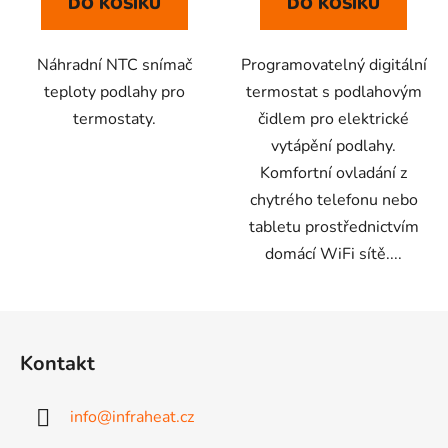
DO KOŠÍKU
DO KOŠÍKU
Náhradní NTC snímač
Programovatelný digitální
teploty podlahy pro
termostat s podlahovým
termostaty.
čidlem pro elektrické
vytápění podlahy.
Komfortní ovladání z
chytrého telefonu nebo
tabletu prostřednictvím
domácí WiFi sítě....
Z
á
Kontakt
p
a
info
@
infraheat.cz
t