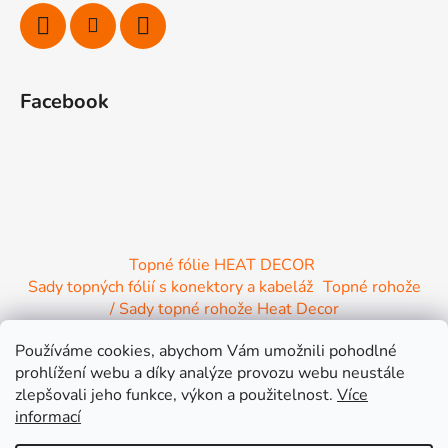
í
Facebook
Topné fólie HEAT DECOR
Sady topných fólií s konektory a kabeláž
Topné rohože
/ Sady topné rohože Heat Decor
/ Termostaty a regulace Heat Decor
Používáme cookies, abychom Vám umožnili pohodlné
/ Instalační materiál
/ Topné Infrapanely
prohlížení webu a díky analýze provozu webu neustále
/ Relaxační lehátko NIRE s Infra ohřevem
zlepšovali jeho funkce, výkon a použitelnost.
Více
informací