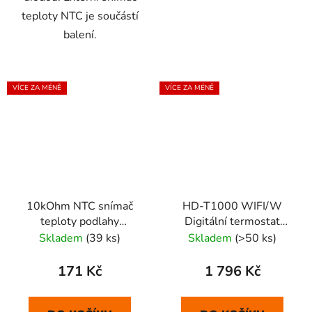
teploty NTC je součástí
balení.
VÍCE ZA MÉNĚ
VÍCE ZA MÉNĚ
10kOhm NTC snímač
HD-T1000 WIFI/W
teploty podlahy
Digitální termostat
(náhradní)
(bílý)
Skladem
(39 ks)
Skladem
(>50 ks)
171 Kč
1 796 Kč