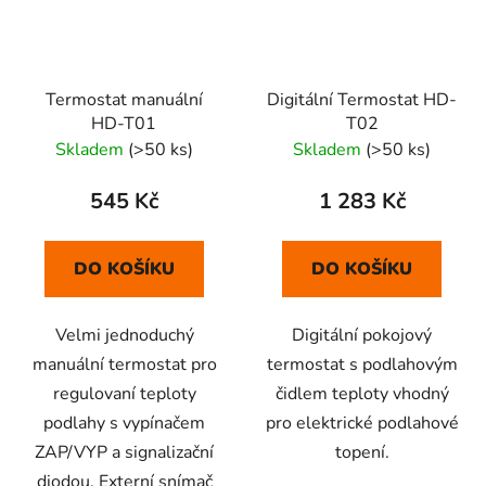
Termostat manuální
Digitální Termostat HD-
HD-T01
T02
Skladem
(>50 ks)
Skladem
(>50 ks)
545 Kč
1 283 Kč
DO KOŠÍKU
DO KOŠÍKU
Velmi jednoduchý
Digitální pokojový
manuální termostat pro
termostat s podlahovým
regulovaní teploty
čidlem teploty vhodný
podlahy s vypínačem
pro elektrické podlahové
ZAP/VYP a signalizační
topení.
diodou. Externí snímač