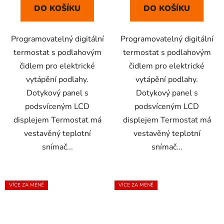
DO KOŠÍKU
DO KOŠÍKU
Programovatelný digitální
Programovatelný digitální
termostat s podlahovým
termostat s podlahovým
čidlem pro elektrické
čidlem pro elektrické
vytápění podlahy.
vytápění podlahy.
Dotykový panel s
Dotykový panel s
podsvíceným LCD
podsvíceným LCD
displejem Termostat má
displejem Termostat má
vestavěný teplotní
vestavěný teplotní
snímač...
snímač...
VÍCE ZA MÉNĚ
VÍCE ZA MÉNĚ