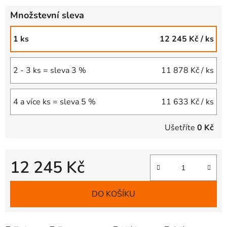
Množstevní sleva
1 ks
12 245 Kč
/ ks
2 - 3 ks = sleva 3 %
11 878 Kč
/ ks
4 a více ks = sleva 5 %
11 633 Kč
/ ks
Ušetříte
0 Kč
12 245 Kč
Měrná cena:
DO KOŠÍKU