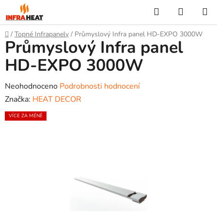
Přejít
Hledat
NÁKUP
na
KOŠÍK
obsah
Domů
/
Topné Infrapanely
/
Průmyslový Infra panel HD-EXPO 3000W
Průmyslový Infra panel
HD-EXPO 3000W
Průměrné
Neohodnoceno
Podrobnosti hodnocení
hodnocení
Značka:
HEAT DECOR
produktu
VÍCE ZA MÉNĚ
je
0,0
z
5
hvězdiček.