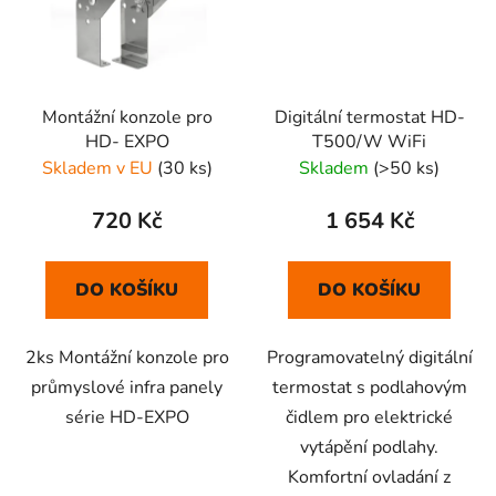
Montážní konzole pro
Digitální termostat HD-
HD- EXPO
T500/W WiFi
Skladem v EU
(30 ks)
Skladem
(>50 ks)
720 Kč
1 654 Kč
DO KOŠÍKU
DO KOŠÍKU
2ks Montážní konzole pro
Programovatelný digitální
průmyslové infra panely
termostat s podlahovým
série HD-EXPO
čidlem pro elektrické
vytápění podlahy.
Komfortní ovladání z