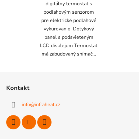
digitálny termostat s
podlahovým senzorom
pre elektrické podlahové
vykurovanie. Dotykový
panel s podsvieteným
LCD displejom Termostat
má zabudovaný snímač...
Z
á
Kontakt
p
ä
info
@
infraheat.cz
t
i
e