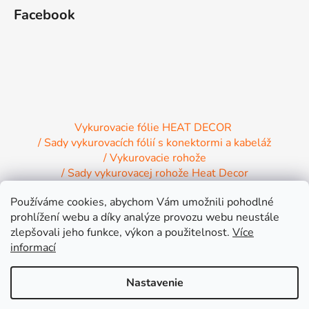
Facebook
Vykurovacie fólie HEAT DECOR
/ Sady vykurovacích fólií s konektormi a kabeláž
/ Vykurovacie rohože
/ Sady vykurovacej rohože Heat Decor
/ Termostaty a regulácia Heat Decor
Používáme cookies, abychom Vám umožnili pohodlné
/ Inštalačný materiál
/ Vykurovacie Infrapanely
prohlížení webu a díky analýze provozu webu neustále
/ Relaxačné lehátko NIRE s Infra ohrevom
zlepšovali jeho funkce, výkon a použitelnost.
Více
informací
Nastavenie