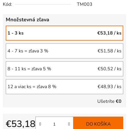
Kód:
TM003
Množstevná zľava
1 - 3 ks
€53,18
/ ks
4 - 7 ks = zľava 3 %
€51,58
/ ks
8 - 11 ks = zľava 5 %
€50,52
/ ks
12 a viac ks = zľava 8 %
€48,93
/ ks
Ušetríte
€0
€53,18
DO KOŠÍKA