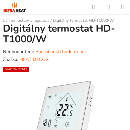
Prejsť
Hľadať
NÁKUP
na
KOŠÍK
obsah
Domov
/
Termostaty a regulácia
/
Digitálny termostat HD-T1000/W
Digitálny termostat HD-
T1000/W
Priemerné
Neohodnotené
Podrobnosti hodnotenia
hodnotenie
Značka:
HEAT DECOR
produktu
VIAC ZA MENEJ
je
0,0
z
5
hviezdičiek.