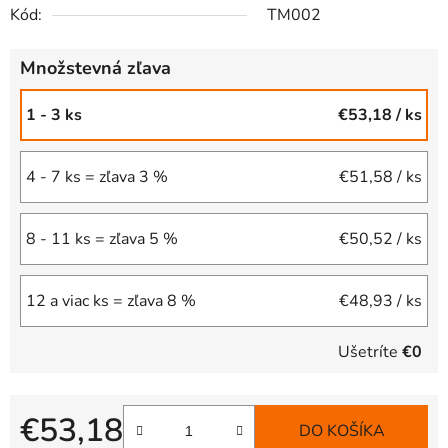
Kód:
TM002
Množstevná zľava
1 - 3 ks
€53,18
/ ks
4 - 7 ks = zľava 3 %
€51,58
/ ks
8 - 11 ks = zľava 5 %
€50,52
/ ks
12 a viac ks = zľava 8 %
€48,93
/ ks
Ušetríte
€0
€53,18
DO KOŠÍKA