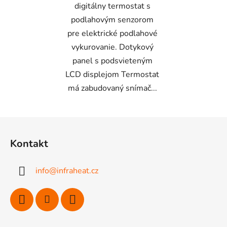
digitálny termostat s
podlahovým senzorom
pre elektrické podlahové
vykurovanie. Dotykový
panel s podsvieteným
LCD displejom Termostat
má zabudovaný snímač...
Z
á
Kontakt
p
ä
info
@
infraheat.cz
t
i
e