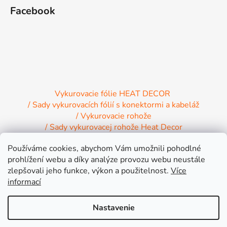
Facebook
Vykurovacie fólie HEAT DECOR
/ Sady vykurovacích fólií s konektormi a kabeláž
/ Vykurovacie rohože
/ Sady vykurovacej rohože Heat Decor
/ Termostaty a regulácia Heat Decor
Používáme cookies, abychom Vám umožnili pohodlné
/ Inštalačný materiál
/ Vykurovacie Infrapanely
prohlížení webu a díky analýze provozu webu neustále
/ Relaxačné lehátko NIRE s Infra ohrevom
zlepšovali jeho funkce, výkon a použitelnost.
Více
informací
Nastavenie