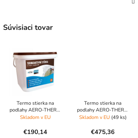
Súvisiaci tovar
Termo stierka na
Termo stierka na
podlahy AERO-THERM
podlahy AERO-THERM
FLOOR 12L
FLOOR 30L
Skladom v EU
Skladom v EU
(49 ks)
€190,14
€475,36