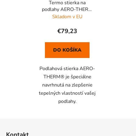
Termo stierka na
podlahy AERO-THERM
FLOOR 5L
Skladom v EU
€79,23
DO KOŠÍKA
Podlahová stierka AERO-
THERM® je špeciálne
navrhnutá na zlepšenie
tepelných vlastností vašej
podlahy.
Z
á
Kontakt