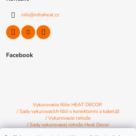
p
ä
info
@
infraheat.cz
t
i
e
Facebook
Vykurovacie fólie HEAT DECOR
/ Sady vykurovacích fólií s konektormi a kabeláž
/ Vykurovacie rohože
/ Sady vykurovacej rohože Heat Decor
/ Termostaty a regulácia Heat Decor