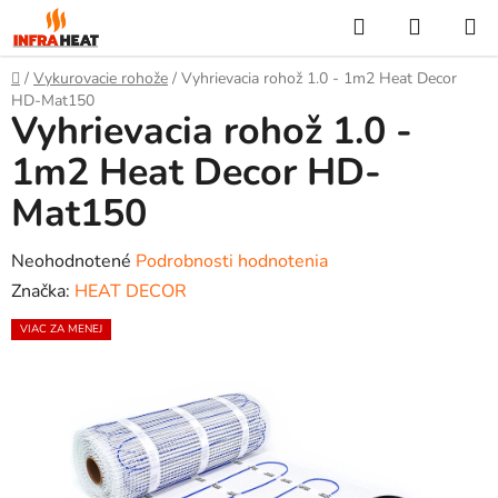
Prejsť
Hľadať
NÁKUP
na
KOŠÍK
obsah
Domov
/
Vykurovacie rohože
/
Vyhrievacia rohož 1.0 - 1m2 Heat Decor
HD-Mat150
Vyhrievacia rohož 1.0 -
1m2 Heat Decor HD-
Mat150
Priemerné
Neohodnotené
Podrobnosti hodnotenia
hodnotenie
Značka:
HEAT DECOR
produktu
VIAC ZA MENEJ
je
0,0
z
5
hviezdičiek.