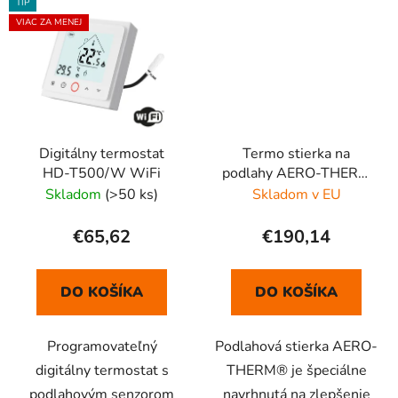
TIP
VIAC ZA MENEJ
Digitálny termostat
Termo stierka na
HD-T500/W WiFi
podlahy AERO-THERM
FLOOR 12L
Skladom
(>50 ks)
Skladom v EU
€65,62
€190,14
DO KOŠÍKA
DO KOŠÍKA
Programovateľný
Podlahová stierka AERO-
digitálny termostat s
THERM® je špeciálne
podlahovým senzorom
navrhnutá na zlepšenie