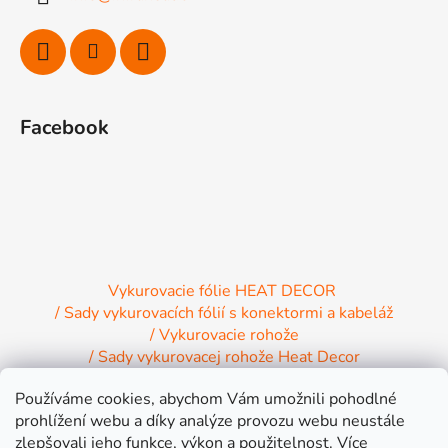
t
i
e
Facebook
Vykurovacie fólie HEAT DECOR
/ Sady vykurovacích fólií s konektormi a kabeláž
/ Vykurovacie rohože
/ Sady vykurovacej rohože Heat Decor
/ Termostaty a regulácia Heat Decor
Používáme cookies, abychom Vám umožnili pohodlné
/ Inštalačný materiál
/ Vykurovacie Infrapanely
prohlížení webu a díky analýze provozu webu neustále
/ Relaxačné lehátko NIRE s Infra ohrevom
zlepšovali jeho funkce, výkon a použitelnost.
Více