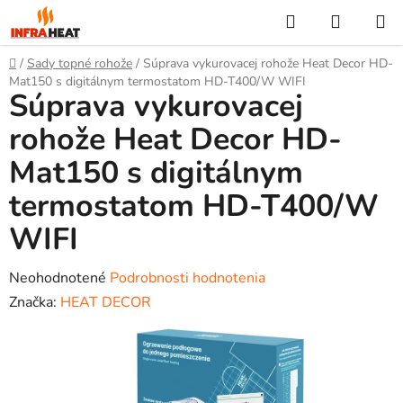
Prejsť
Hľadať
NÁKUP
na
KOŠÍK
obsah
Domov
/
Sady topné rohože
/
Súprava vykurovacej rohože Heat Decor HD-
Mat150 s digitálnym termostatom HD-T400/W WIFI
Súprava vykurovacej
rohože Heat Decor HD-
Mat150 s digitálnym
termostatom HD-T400/W
WIFI
Priemerné
Neohodnotené
Podrobnosti hodnotenia
hodnotenie
Značka:
HEAT DECOR
produktu
je
0,0
z