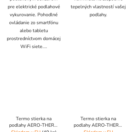
pre elektrické podlahové
tepelných vlastností vašej
vykurovanie. Pohodlné
podlahy.
ovládanie zo smartfónu
alebo tabletu
prostredníctvom domácej
WiFi siete....
Termo stierka na
Termo stierka na
podlahy AERO-THERM
podlahy AERO-THERM
FLOOR 30L
FLOOR 5L