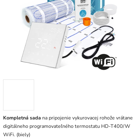
5
hviezdičiek.
Kompletná sada
na pripojenie vykurovacej rohože vrátane
digitálneho programovateľného termostatu HD-T400/W
WiFi. (biely)