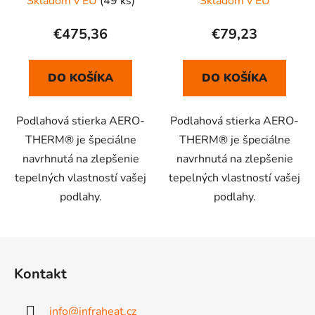
Skladom v EU
(49 ks)
Skladom v EU
€475,36
€79,23
DO KOŠÍKA
DO KOŠÍKA
Podlahová stierka AERO-
Podlahová stierka AERO-
THERM® je špeciálne
THERM® je špeciálne
navrhnutá na zlepšenie
navrhnutá na zlepšenie
tepelných vlastností vašej
tepelných vlastností vašej
podlahy.
podlahy.
Z
á
Kontakt
p
ä
info
@
infraheat.cz