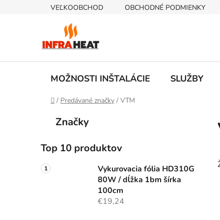
Prejsť
VEĽKOOBCHOD
OBCHODNÉ PODMIENKY
na
obsah
MOŽNOSTI INŠTALÁCIE
SLUŽBY
Domov
/
Predávané značky
/
VTM
B
K
Preskočiť
Značky
a
kategórie
o
t
č
e
Top 10 produktov
n
g
ý
ó
Vykurovacia fólia HD310G
p
r
80W / dĺžka 1bm šírka
i
a
100cm
e
€19,24
n
e