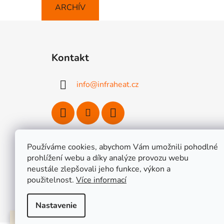
ARCHÍV
Z
á
Kontakt
p
ä
info
@
infraheat.cz
t
i
e
Používáme cookies, abychom Vám umožnili pohodlné
prohlížení webu a díky analýze provozu webu
Vykurovacie fólie HEAT DECOR
/ Sady
neustále zlepšovali jeho funkce, výkon a
/ Termostaty a regulácia Heat 
použitelnost.
Více informací
Nastavenie
Lepšia cena inde alebo väčšia objednávka? Pripravíme Vám výhodnú ponuku 