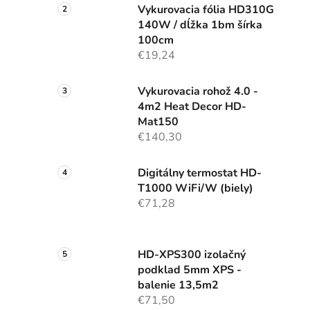
Vykurovacia fólia HD310G
l
140W / dĺžka 1bm šírka
100cm
€19,24
Vykurovacia rohož 4.0 -
4m2 Heat Decor HD-
Mat150
€140,30
Digitálny termostat HD-
T1000 WiFi/W (biely)
€71,28
HD-XPS300 izolačný
podklad 5mm XPS -
balenie 13,5m2
€71,50