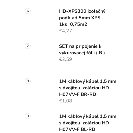
HD-XPS300 izolačný
podklad 5mm XPS -
1ks=0,75m2
€4,27
SET na pripojenie k
vykurovacej fólii ( B )
€2,59
1M káblový kábel 1,5 mm
s dvojitou izoláciou HD
H07VV-F BR-RD
€1,08
1M káblový kábel 1,5 mm
s dvojitou izoláciou HD
H07VV-F BL-RD