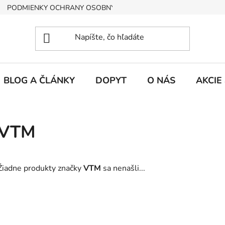
PODMIENKY OCHRANY OSOBNÝCH ÚDAJOV
BLOG A ČLÁNKY
DOPYT
O NÁS
AKCIE
VTM
Žiadne produkty značky
VTM
sa nenašli...