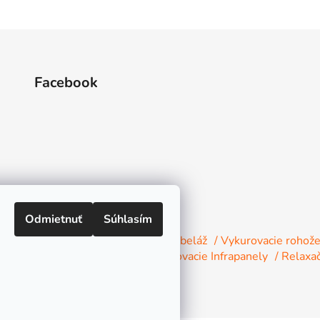
Facebook
Odmietnuť
Súhlasím
 vykurovacích fólií s konektormi a kabeláž
/ Vykurovacie rohož
Decor
/ Inštalačný materiál
/ Vykurovacie Infrapanely
/ Relaxa
na