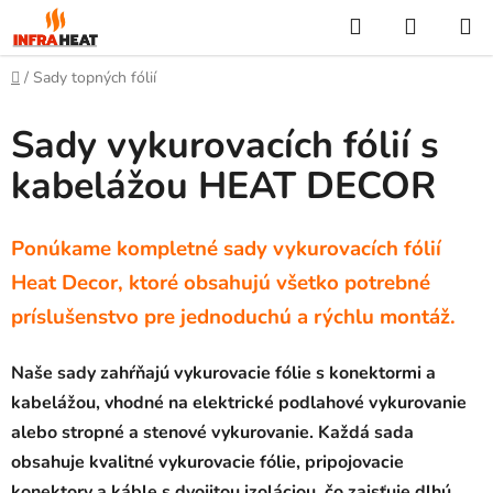
Prejsť
Hľadať
NÁKUP
na
KOŠÍK
obsah
Domov
/
Sady topných fólií
Sady vykurovacích fólií s
kabelážou HEAT DECOR
Ponúkame kompletné sady vykurovacích fólií
Heat Decor, ktoré obsahujú všetko potrebné
príslušenstvo pre jednoduchú a rýchlu montáž.
Naše sady zahŕňajú vykurovacie fólie s konektormi a
kabelážou, vhodné na elektrické podlahové vykurovanie
alebo stropné a stenové vykurovanie. Každá sada
obsahuje kvalitné vykurovacie fólie, pripojovacie
konektory a káble s dvojitou izoláciou, čo zaisťuje dlhú