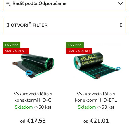
Radiť podľa:
Odporúčame
a
d
e
OTVORIŤ FILTER
n
i
V
e
NOVINKA
NOVINKA
ý
p
VIAC ZA MENEJ
VIAC ZA MENEJ
p
r
i
o
s
d
p
u
r
k
Vykurovacia fólia s
Vykurovacia fólia s
o
t
konektormi HD-G
konektormi HD-EPL
d
o
Skladom
(>50 ks)
Skladom
(>50 ks)
u
v
k
€17,53
€21,01
od
od
t