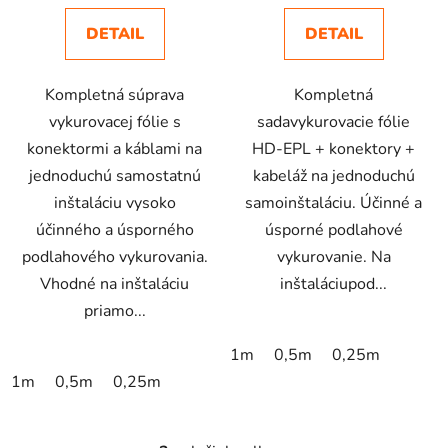
o
DETAIL
DETAIL
v
Kompletná súprava
Kompletná
vykurovacej fólie s
sadavykurovacie fólie
konektormi a káblami na
HD-EPL + konektory +
jednoduchú samostatnú
kabeláž na jednoduchú
inštaláciu vysoko
samoinštaláciu. Účinné a
účinného a úsporného
úsporné podlahové
podlahového vykurovania.
vykurovanie. Na
Vhodné na inštaláciu
inštaláciupod...
priamo...
1m
0,5m
0,25m
1m
0,5m
0,25m