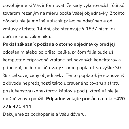
dovoľujeme si Vás informovať, že sady vykurovacích fólií sú
tovarom rezaným na mieru podľa Vašej objednávky. Z tohto
dôvodu nie je možné uplatniť právo na odstúpenie od
zmluvy v lehote 14 dní, ako stanovuje § 1837 písm. d)
občianskeho zákonníka.
Pokiaľ zákazník požiada o storno objednávky
pred jej
odoslaním alebo po prijatí balíka, pričom fólia bude už
kompletne pripravená vrátane nalisovaných konektorov a
pripojení, bude mu účtovaný storno poplatok vo výške 30
% z celkovej ceny objednávky. Tento poplatok je stanovený
z dôvodu nepredajnosti takto upraveného tovaru a straty
príslušenstva (konektorov, káblov a pod.), ktoré už nie je
možné znovu použiť.
Prípadne volajte prosím na tel.: +420
775 471 444
Ďakujeme za pochopenie a Vašu dôveru.
R