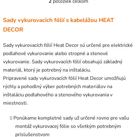
2
položiek celkom
O
v
l
Sady vykurovacích fólií s kabelážou HEAT
á
DECOR
d
a
c
Sady vykurovacích fólií Heat Decor sú určené pre elektrické
i
podlahové vykurovanie alebo stropné a stenové
e
vykurovanie. Sady vykurovacích fólií obsahujú základný
p
materiál, ktorý je potrebný na inštaláciu.
r
v
Pripravené sady vykurovacích fólií Heat Decor umožňujú
k
rýchly a pohodlný výber potrebných materiálov na
y
inštaláciu podlahového a stenového vykurovania v
v
miestnosti.
ý
p
i
Ponúkame kompletné sady už určené rovno pre vašu
s
montáž vykurovacej fólie so všetkým potrebným
u
príslušenstvom