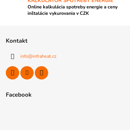
KALKULÁTOR SPOTREBY ENERGIE
Online kalkulácia spotreby energie a ceny
inštalácie vykurovania v CZK
Z
á
Kontakt
p
ä
info
@
infraheat.cz
t
i
e
Facebook