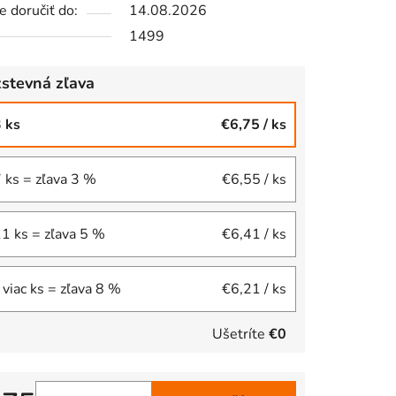
 doručiť do:
14.08.2026
1499
stevná zľava
iek.
3 ks
€6,75
/ ks
7 ks = zľava 3 %
€6,55
/ ks
11 ks = zľava 5 %
€6,41
/ ks
 viac ks = zľava 8 %
€6,21
/ ks
Ušetríte
€0