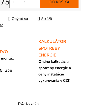
,75
DO KOŠÍKA
tková cena:
Opýtať sa
Strážiť
ať
KALKULÁTOR
SPOTREBY
TVO
ENERGIE
a montáž
Online kalkulácia
spotreby energie a
 ✆ +420
ceny inštalácie
vykurovania v CZK
Diskusia