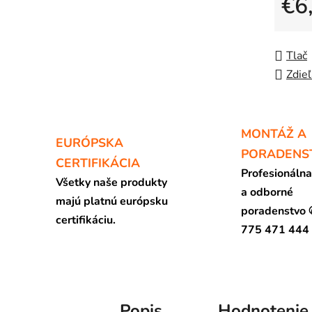
€6
Jedno
Tlač
Zdieľ
MONTÁŽ A
EURÓPSKA
PORADENS
CERTIFIKÁCIA
Profesionáln
Všetky naše produkty
a odborné
majú platnú európsku
poradenstvo
certifikáciu.
775 471 444
Popis
Hodnotenie