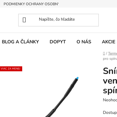
PODMIENKY OCHRANY OSOBNÝCH ÚDAJOV
BLOG A ČLÁNKY
DOPYT
O NÁS
AKCIE
Domov
/
Termo
pro spín
Sní
VIAC ZA MENEJ
ven
spí
Prieme
Neohod
hodnot
Dostup
produk