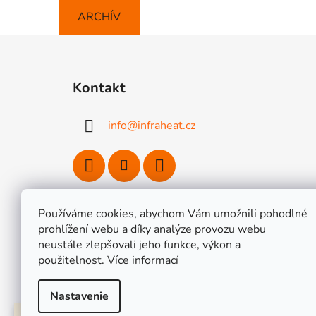
ARCHÍV
Z
á
Kontakt
p
ä
info
@
infraheat.cz
t
i
e
Používáme cookies, abychom Vám umožnili pohodlné
prohlížení webu a díky analýze provozu webu
Vykurovacie fólie HEAT DECOR
/ Sady
neustále zlepšovali jeho funkce, výkon a
/ Termostaty a regulácia Heat 
použitelnost.
Více informací
Nastavenie
Lepšia cena inde alebo väčšia objednávka? Pripravíme Vám výhodnú ponuku 