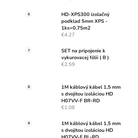
HD-XPS300 izolačný
podklad 5mm XPS -
1ks=0,75m2
€4,27
SET na pripojenie k
vykurovacej fólii ( B )
€2,59
1M káblový kábel 1,5 mm
s dvojitou izoláciou HD
H07VV-F BR-RD
€1,08
1M káblový kábel 1,5 mm
s dvojitou izoláciou HD
H07VV-F BL-RD