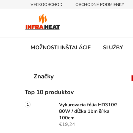
Prejsť
VEĽKOOBCHOD
OBCHODNÉ PODMIENKY
na
obsah
MOŽNOSTI INŠTALÁCIE
SLUŽBY
B
K
Preskočiť
Značky
a
kategórie
o
t
č
e
Top 10 produktov
n
g
ý
ó
Vykurovacia fólia HD310G
p
r
80W / dĺžka 1bm šírka
i
a
100cm
e
€19,24
n