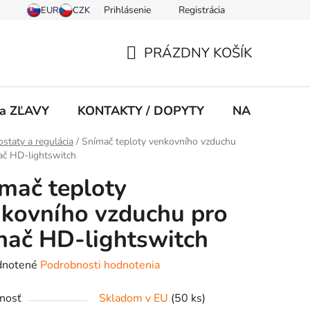
Prihlásenie
Registrácia
PRÁZDNY KOŠÍK
NÁKUPNÝ
KOŠÍK
 a ZĽAVY
KONTAKTY / DOPYTY
NA STIAHNU
staty a regulácia
/
Snímač teploty venkovního vzduchu
ač HD-lightswitch
mač teploty
kovního vzduchu pro
nač HD-lightswitch
rné
notené
Podrobnosti hodnotenia
enie
nosť
Skladom v EU
(50 ks)
tu