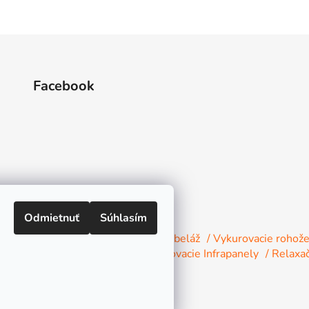
Facebook
Odmietnuť
Súhlasím
 vykurovacích fólií s konektormi a kabeláž
/ Vykurovacie rohož
Decor
/ Inštalačný materiál
/ Vykurovacie Infrapanely
/ Relaxa
na