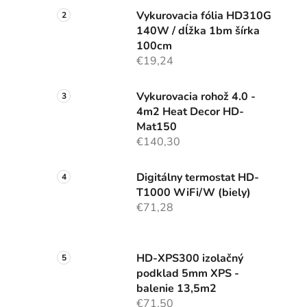
e
Vykurovacia fólia HD310G
l
140W / dĺžka 1bm šírka
100cm
€19,24
Vykurovacia rohož 4.0 -
4m2 Heat Decor HD-
Mat150
€140,30
Digitálny termostat HD-
T1000 WiFi/W (biely)
€71,28
HD-XPS300 izolačný
podklad 5mm XPS -
balenie 13,5m2
€71,50