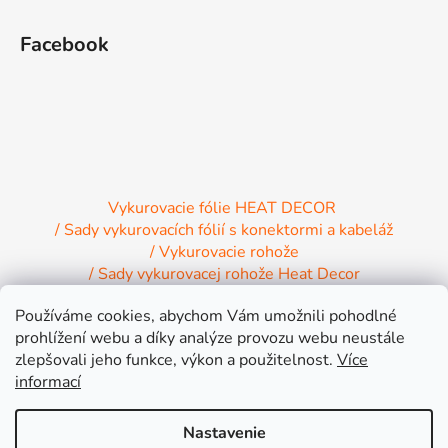
Facebook
Vykurovacie fólie HEAT DECOR
/ Sady vykurovacích fólií s konektormi a kabeláž
/ Vykurovacie rohože
/ Sady vykurovacej rohože Heat Decor
/ Termostaty a regulácia Heat Decor
Používáme cookies, abychom Vám umožnili pohodlné
/ Inštalačný materiál
/ Vykurovacie Infrapanely
prohlížení webu a díky analýze provozu webu neustále
/ Relaxačné lehátko NIRE s Infra ohrevom
zlepšovali jeho funkce, výkon a použitelnost.
Více
informací
Nastavenie