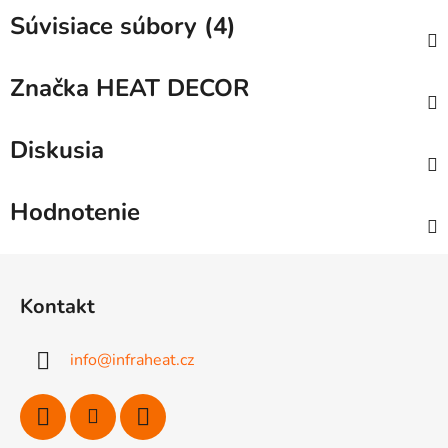
Súvisiace súbory (4)
Značka
HEAT DECOR
Diskusia
Hodnotenie
Z
á
Kontakt
p
ä
info
@
infraheat.cz
t
i
e