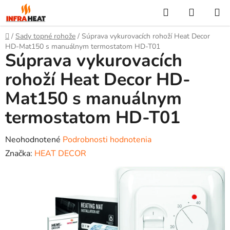
Prejsť
Hľadať
NÁKUP
na
KOŠÍK
obsah
Domov
/
Sady topné rohože
/
Súprava vykurovacích rohoží Heat Decor
HD-Mat150 s manuálnym termostatom HD-T01
Súprava vykurovacích
rohoží Heat Decor HD-
Mat150 s manuálnym
termostatom HD-T01
Priemerné
Neohodnotené
Podrobnosti hodnotenia
hodnotenie
Značka:
HEAT DECOR
produktu
je
0,0
z
5