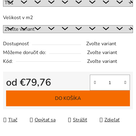
Velikost v m2
Dostupnosť
Zvoľte variant
Môžeme doručiť do:
Zvoľte variant
Kód:
Zvoľte variant
od
€79,76
Jednotková cena:
DO KOŠÍKA
Tlač
Opýtať sa
Strážiť
Zdieľať