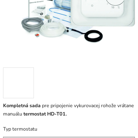
hviezdičiek.
Kompletná sada
pre pripojenie vykurovacej rohože vrátane
manuálu
termostat HD-T01.
Typ termostatu