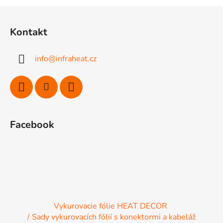
Z
á
Kontakt
p
ä
info
@
infraheat.cz
t
i
e
Facebook
Vykurovacie fólie HEAT DECOR
/ Sady vykurovacích fólií s konektormi a kabeláž