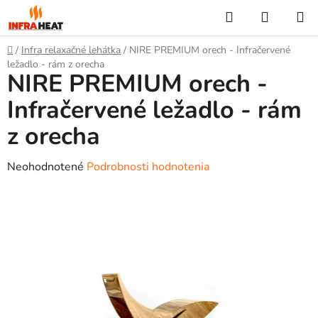
Prejsť
Hľadať
NÁKUP
na
KOŠÍK
obsah
Domov
/
Infra relaxačné lehátka
/
NIRE PREMIUM orech - Infračervené
ležadlo - rám z orecha
NIRE PREMIUM orech -
Infračervené ležadlo - rám
z orecha
Priemerné
Neohodnotené
Podrobnosti hodnotenia
hodnotenie
produktu
je
0,0
z
5
hviezdičiek.