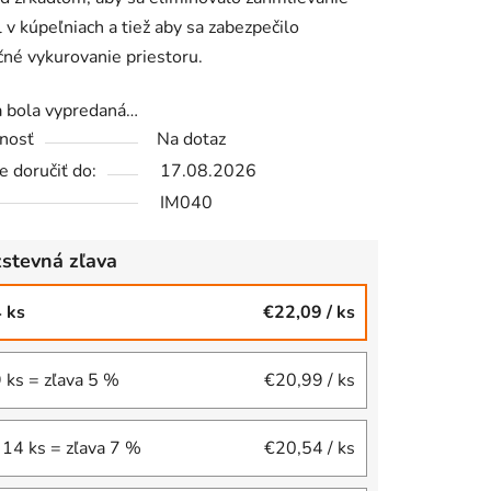
l v kúpeľniach a tiež aby sa zabezpečilo
iek.
né vykurovanie priestoru.
a bola vypredaná…
nosť
Na dotaz
 doručiť do:
17.08.2026
IM040
stevná zľava
4 ks
€22,09
/ ks
9 ks = zľava 5 %
€20,99
/ ks
 14 ks = zľava 7 %
€20,54
/ ks