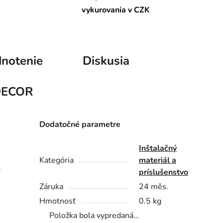
vykurovania v CZK
notenie
Diskusia
DECOR
Dodatočné parametre
Inštalačný
Kategória
materiál a
.
príslušenstvo
Záruka
24 měs.
Hmotnosť
0.5 kg
Položka bola vypredaná…