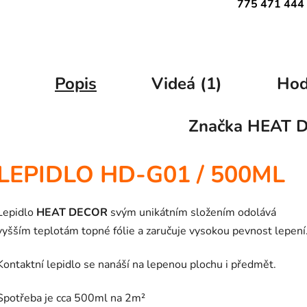
775 471 444
Popis
Videá (1)
Hod
Značka
HEAT 
LEPIDLO HD-G01 / 500ML
Lepidlo
HEAT DECOR
svým unikátním složením odolává
vyšším teplotám topné fólie a zaručuje vysokou pevnost lepení
Kontaktní lepidlo se nanáší na lepenou plochu i předmět.
Spotřeba je cca 500ml na 2m²