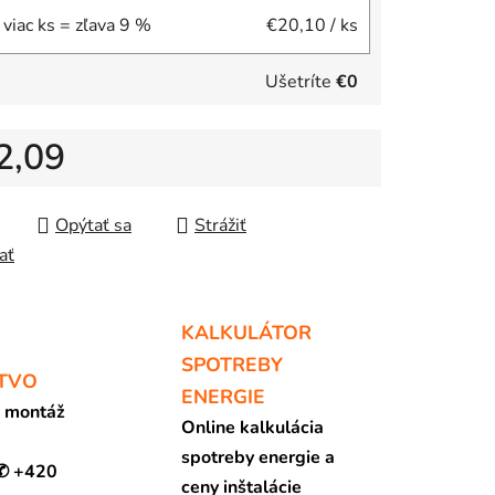
 viac ks = zľava 9 %
€20,10
/ ks
Ušetríte
€0
2,09
tková cena:
Opýtať sa
Strážiť
ať
KALKULÁTOR
SPOTREBY
TVO
ENERGIE
a montáž
Online kalkulácia
spotreby energie a
 ✆ +420
ceny inštalácie