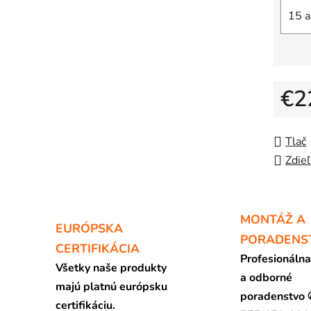
15 a
€2
Jedno
Tlač
Zdieľ
MONTÁŽ A
EURÓPSKA
PORADENS
CERTIFIKÁCIA
Profesionáln
Všetky naše produkty
a odborné
majú platnú európsku
poradenstvo
certifikáciu.