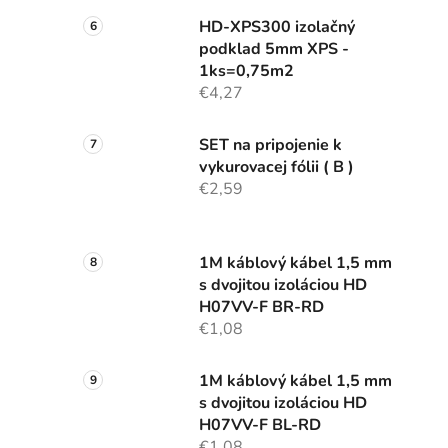
HD-XPS300 izolačný
podklad 5mm XPS -
1ks=0,75m2
€4,27
SET na pripojenie k
vykurovacej fólii ( B )
€2,59
1M káblový kábel 1,5 mm
s dvojitou izoláciou HD
H07VV-F BR-RD
€1,08
1M káblový kábel 1,5 mm
s dvojitou izoláciou HD
H07VV-F BL-RD
€1,08