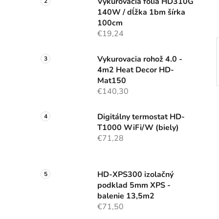
Vykurovacia fólia HD310G
l
140W / dĺžka 1bm šírka
100cm
€19,24
Vykurovacia rohož 4.0 -
4m2 Heat Decor HD-
Mat150
€140,30
Digitálny termostat HD-
T1000 WiFi/W (biely)
€71,28
HD-XPS300 izolačný
podklad 5mm XPS -
balenie 13,5m2
€71,50