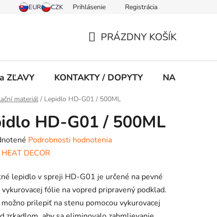
Prihlásenie
Registrácia
PRÁZDNY KOŠÍK
NÁKUPNÝ
KOŠÍK
 a ZĽAVY
KONTAKTY / DOPYTY
NA STIAHNU
lační materiál
/
Lepidlo HD-G01 / 500ML
idlo HD-G01 / 500ML
rné
notené
Podrobnosti hodnotenia
enie
:
HEAT DECOR
tu
né lepidlo v spreji HD-G01 je určené na pevné
 vykurovacej fólie na vopred pripravený podklad.
 možno prilepiť na stenu pomocou vykurovacej
od zrkadlom, aby sa eliminovalo zahmlievanie