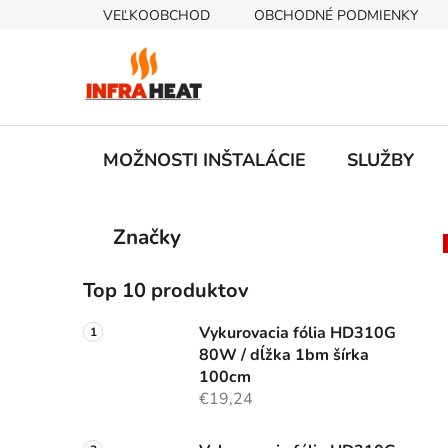
Prejsť
VEĽKOOBCHOD
OBCHODNÉ PODMIENKY
na
obsah
MOŽNOSTI INŠTALÁCIE
SLUŽBY
B
K
Preskočiť
Značky
a
kategórie
o
t
č
e
Top 10 produktov
n
g
ý
ó
Vykurovacia fólia HD310G
p
r
80W / dĺžka 1bm šírka
i
a
100cm
e
€19,24
n
e