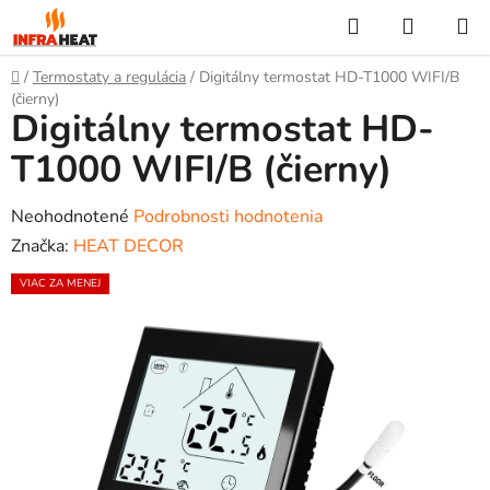
Prejsť
Hľadať
NÁKUP
na
KOŠÍK
obsah
Domov
/
Termostaty a regulácia
/
Digitálny termostat HD-T1000 WIFI/B
(čierny)
Digitálny termostat HD-
T1000 WIFI/B (čierny)
Priemerné
Neohodnotené
Podrobnosti hodnotenia
hodnotenie
Značka:
HEAT DECOR
produktu
VIAC ZA MENEJ
je
0,0
z
5
hviezdičiek.