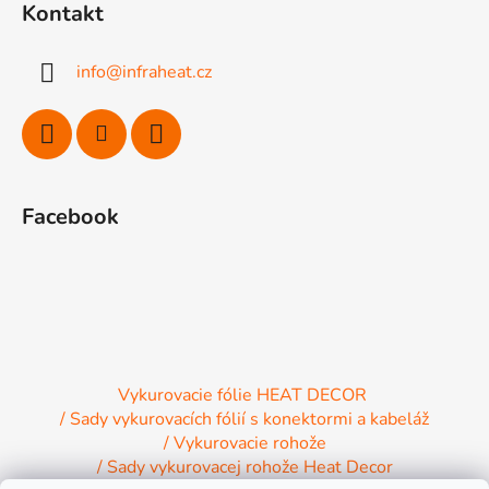
Kontakt
p
ä
info
@
infraheat.cz
t
i
e
Facebook
Vykurovacie fólie HEAT DECOR
/ Sady vykurovacích fólií s konektormi a kabeláž
/ Vykurovacie rohože
/ Sady vykurovacej rohože Heat Decor