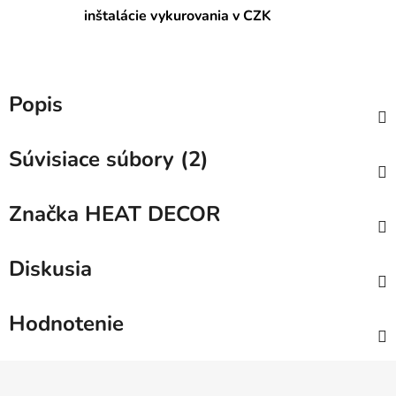
inštalácie vykurovania v CZK
Popis
Súvisiace súbory (2)
Značka
HEAT DECOR
Diskusia
Hodnotenie
Z
á