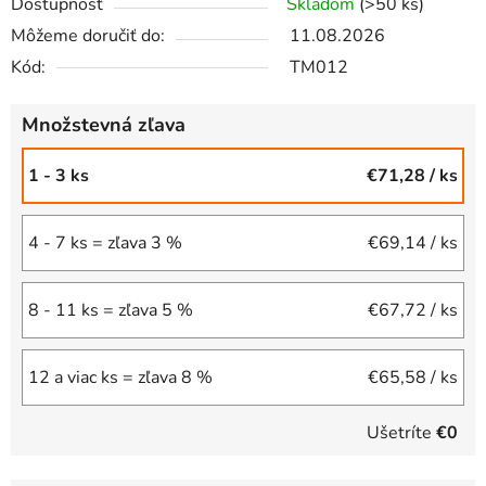
Dostupnosť
Skladom
(>50 ks)
Môžeme doručiť do:
11.08.2026
Kód:
TM012
Množstevná zľava
1 - 3 ks
€71,28
/ ks
4 - 7 ks = zľava 3 %
€69,14
/ ks
8 - 11 ks = zľava 5 %
€67,72
/ ks
12 a viac ks = zľava 8 %
€65,58
/ ks
Ušetríte
€0