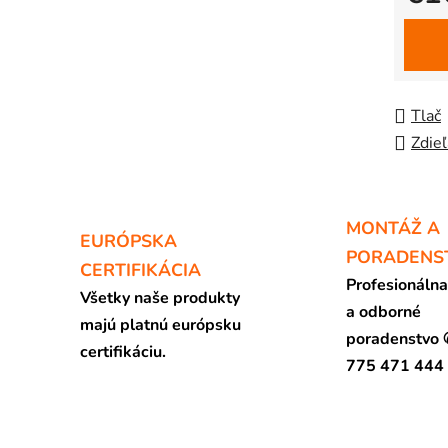
Jedno
Tlač
Zdieľ
MONTÁŽ A
EURÓPSKA
PORADENS
CERTIFIKÁCIA
Profesionáln
Všetky naše produkty
a odborné
majú platnú európsku
poradenstvo
certifikáciu.
775 471 444