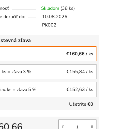
nosť
Skladom
(38 ks)
 doručiť do:
10.08.2026
iek.
PK002
stevná zľava
€160,66
/ ks
3 ks = zľava 3 %
€155,84
/ ks
viac ks = zľava 5 %
€152,63
/ ks
Ušetríte
€0
60,66