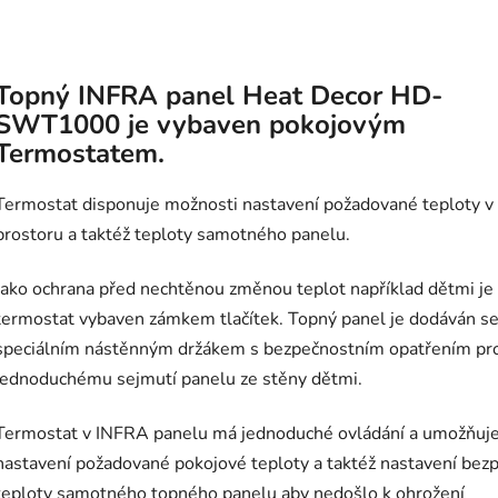
Topný INFRA panel Heat Decor HD-
SWT1000 je vybaven pokojovým
Termostatem.
Termostat disponuje možnosti nastavení požadované teploty v
prostoru a taktéž teploty samotného panelu.
Jako ochrana před nechtěnou změnou teplot například dětmi je
termostat vybaven zámkem tlačítek. Topný panel je dodáván s
speciálním nástěnným držákem s bezpečnostním opatřením pro
jednoduchému sejmutí panelu ze stěny dětmi.
Termostat v INFRA panelu má jednoduché ovládání a umožňuj
nastavení požadované pokojové teploty a taktéž nastavení bez
teploty samotného topného panelu aby nedošlo k ohrožení