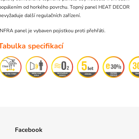
popálením od horkého povrchu. Topný panel HEAT DECOR
nevyžaduje další regulačních zařízení.
INFRA panel je vybaven pojistkou proti přehřáti.
Tabulka specifikací
Facebook