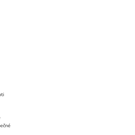
e
ti
e
pečné