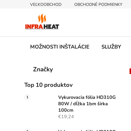
Prejsť
VEĽKOOBCHOD
OBCHODNÉ PODMIENKY
na
obsah
MOŽNOSTI INŠTALÁCIE
SLUŽBY
B
K
Preskočiť
Značky
a
kategórie
o
t
č
e
Top 10 produktov
n
g
ý
ó
Vykurovacia fólia HD310G
p
r
80W / dĺžka 1bm šírka
i
a
100cm
e
€19,24
n
e