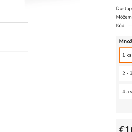
z
Dostup
5
Môžeme
hviezdič
Kód:
Množ
1 ks
2 - 
4 a 
€1