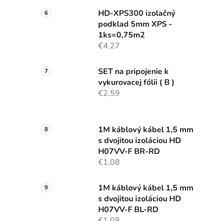
HD-XPS300 izolačný
podklad 5mm XPS -
1ks=0,75m2
€4,27
SET na pripojenie k
vykurovacej fólii ( B )
€2,59
1M káblový kábel 1,5 mm
s dvojitou izoláciou HD
H07VV-F BR-RD
€1,08
1M káblový kábel 1,5 mm
s dvojitou izoláciou HD
H07VV-F BL-RD
€1,08