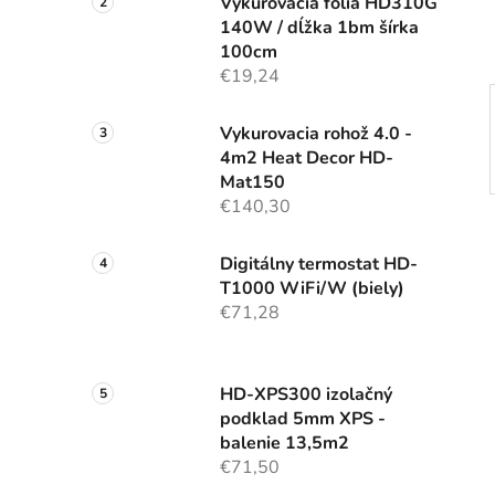
Vykurovacia fólia HD310G
l
140W / dĺžka 1bm šírka
100cm
€19,24
Vykurovacia rohož 4.0 -
4m2 Heat Decor HD-
Mat150
€140,30
Digitálny termostat HD-
T1000 WiFi/W (biely)
€71,28
HD-XPS300 izolačný
podklad 5mm XPS -
balenie 13,5m2
€71,50