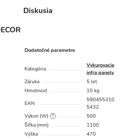
Diskusia
DECOR
Dodatočné parametre
Vykurovacie
Kategória
infra panely
Záruka
5 let
Hmotnosť
10 kg
590455310
EAN
5432
Výkon (W)
500
?
Šířka (mm)
1100
Výška
470