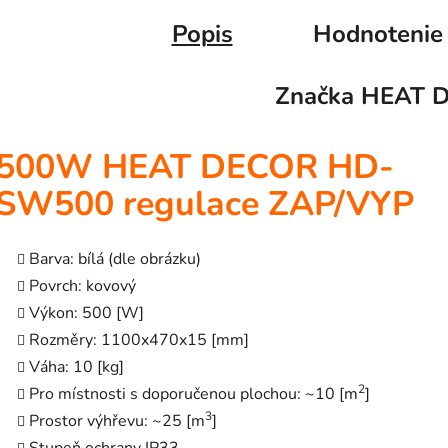
Popis
Hodnotenie
Značka
HEAT 
500W HEAT DECOR HD-
SW500 regulace ZAP/VYP
Barva: bílá (dle obrázku)
Povrch: kovový
Výkon: 500 [W]
Rozměry: 1100x470x15 [mm]
Váha: 10 [kg]
2
Pro místnosti s doporučenou plochou: ~10 [m
]
3
Prostor výhřevu: ~25 [m
]
Stupeň ochrany IP33