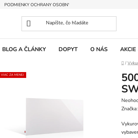
PODMIENKY OCHRANY OSOBNÝCH ÚDAJOV
BLOG A ČLÁNKY
DOPYT
O NÁS
AKCIE
Domov
/
Vykur
50
VIAC ZA MENEJ
SW
Prieme
Neohod
hodnot
Značka
produk
Vykuro
je
vybave
0,0