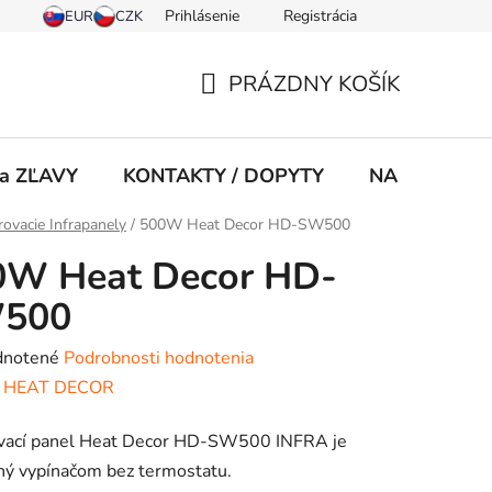
Prihlásenie
Registrácia
PRÁZDNY KOŠÍK
NÁKUPNÝ
KOŠÍK
 a ZĽAVY
KONTAKTY / DOPYTY
NA STIAHNU
ovacie Infrapanely
/
500W Heat Decor HD-SW500
0W Heat Decor HD-
500
rné
notené
Podrobnosti hodnotenia
enie
:
HEAT DECOR
tu
vací panel Heat Decor HD-SW500 INFRA je
ný vypínačom bez termostatu.