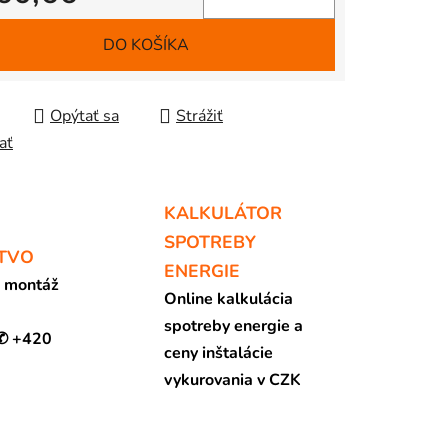
tková cena:
DO KOŠÍKA
Opýtať sa
Strážiť
ať
KALKULÁTOR
SPOTREBY
TVO
ENERGIE
a montáž
Online kalkulácia
spotreby energie a
 ✆ +420
ceny inštalácie
vykurovania v CZK