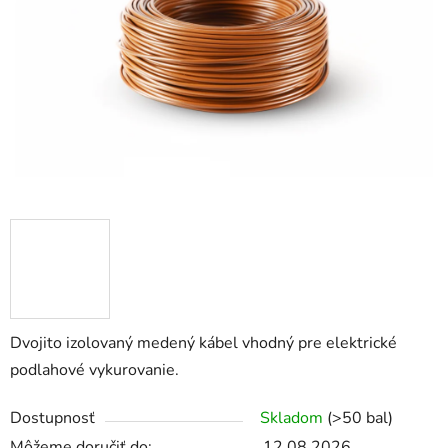
hviezdičiek.
Dvojito izolovaný medený kábel vhodný pre elektrické
podlahové vykurovanie.
Dostupnosť
Skladom
(>50 bal)
Môžeme doručiť do:
12.08.2026