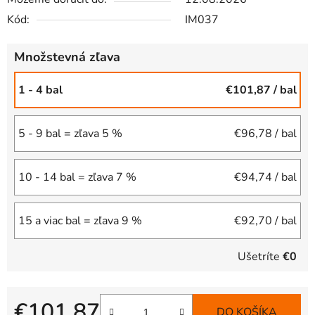
Kód:
IM037
Množstevná zľava
1 - 4 bal
€101,87
/ bal
5 - 9 bal = zľava 5 %
€96,78
/ bal
10 - 14 bal = zľava 7 %
€94,74
/ bal
15 a viac bal = zľava 9 %
€92,70
/ bal
Ušetríte
€0
€101,87
DO KOŠÍKA