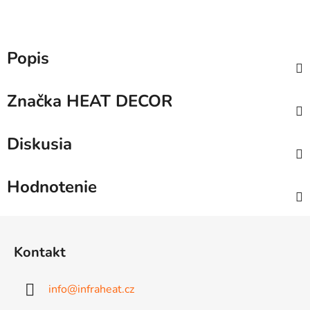
Popis
Značka
HEAT DECOR
Diskusia
Hodnotenie
Z
á
Kontakt
p
ä
info
@
infraheat.cz
t