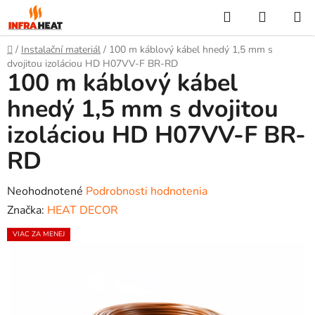
Prejsť
Hľadať
NÁKUP
na
KOŠÍK
obsah
Domov
/
Instalační materiál
/
100 m káblový kábel hnedý 1,5 mm s
dvojitou izoláciou HD H07VV-F BR-RD
100 m káblový kábel
hnedý 1,5 mm s dvojitou
izoláciou HD H07VV-F BR-
RD
Priemerné
Neohodnotené
Podrobnosti hodnotenia
hodnotenie
Značka:
HEAT DECOR
produktu
VIAC ZA MENEJ
je
0,0
z
5