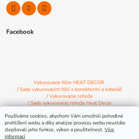
i
e
Facebook
Vykurovacie fólie HEAT DECOR
/ Sady vykurovacích fólií s konektormi a kabeláž
/ Vykurovacie rohože
/ Sady vykurovacej rohože Heat Decor
/ Termostaty a regulácia Heat Decor
Používáme cookies, abychom Vám umožnili pohodlné
/ Inštalačný materiál
/ Vykurovacie Infrapanely
prohlížení webu a díky analýze provozu webu neustále
/ Relaxačné lehátko NIRE s Infra ohrevom
zlepšovali jeho funkce, výkon a použitelnost.
Více
informací