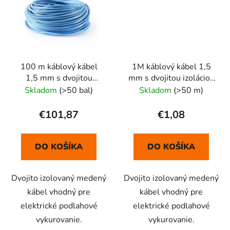
100 m káblový kábel
1M káblový kábel 1,5
1,5 mm s dvojitou
mm s dvojitou izoláciou
izoláciou HD H07VV-F
HD H07VV-F BL-RD
Skladom
(>50 bal)
Skladom
(>50 m)
BL-RD
€101,87
€1,08
DO KOŠÍKA
DO KOŠÍKA
Dvojito izolovaný medený
Dvojito izolovaný medený
kábel vhodný pre
kábel vhodný pre
elektrické podlahové
elektrické podlahové
vykurovanie.
vykurovanie.