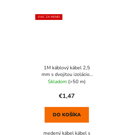
VIAC ZA MENEJ
1M káblový kábel 2,5
mm s dvojitou izoláciou
HD H07VV-F BL-RD
Skladom
(>50 m)
€1,47
DO KOŠÍKA
medený kábel kábel s