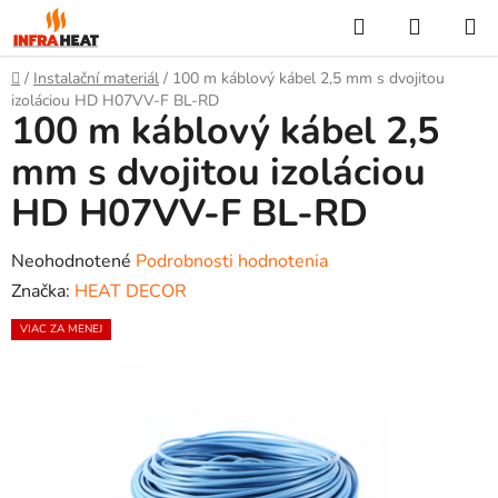
Prejsť
Hľadať
NÁKUP
na
KOŠÍK
obsah
Domov
/
Instalační materiál
/
100 m káblový kábel 2,5 mm s dvojitou
izoláciou HD H07VV-F BL-RD
100 m káblový kábel 2,5
mm s dvojitou izoláciou
HD H07VV-F BL-RD
Priemerné
Neohodnotené
Podrobnosti hodnotenia
hodnotenie
Značka:
HEAT DECOR
produktu
VIAC ZA MENEJ
je
0,0
z
5
hviezdičiek.