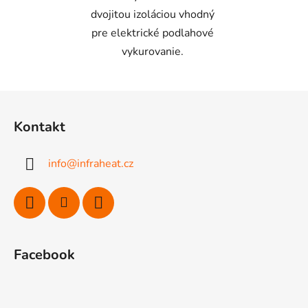
dvojitou izoláciou vhodný
pre elektrické podlahové
vykurovanie.
Z
á
Kontakt
p
ä
info
@
infraheat.cz
t
i
e
Facebook